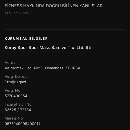
FİTNESS HAKKINDA DOĞRU BİLİNEN YANLIŞLAR
11 Şubat 2020
KURUMSAL BILGILER
Koray Spor Spor Malz. San. ve Tic. Ltd. Şti.
Adres
Altıparmak Cad. No:6, Osmangazi / BURSA
Vergi Dairesi
Ertuğrulgazi
Vergi No
5770490954
Ticaret Sicil No
63525 / 72784
Mersis No
0577049095400011