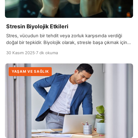
Stresin Biyolojik Etkileri
Stres, vücudun bir tehdit veya zorluk karşısında verdiği
doğal bir tepkidir. Biyolojik olarak, stresle başa çıkmak için
vücut birçok fizyolojik değişiklik yapar. Bu değişikliklerin
30 Kasım 2025
·
7 dk okuma
başında, stresli durumla başa çıkabilmek için savaş ya da
kaç (fight or flight) yanıtı devreye girer. Beyinde bulunan
hipotalamus, böbrek üstü bezlerini uyararak adrenalin ve
YAŞAM VE SAĞLIK
kortizol gibi stres hormonlarının salgılanmasına neden […]