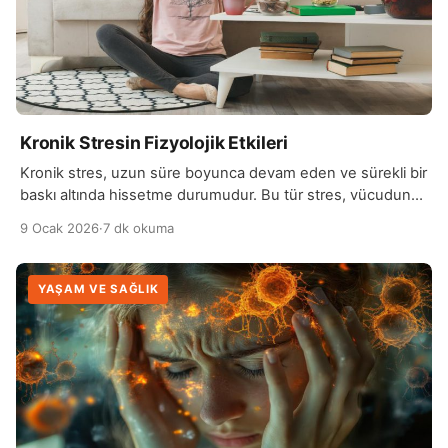
Kronik Stresin Fizyolojik Etkileri
Kronik stres, uzun süre boyunca devam eden ve sürekli bir
baskı altında hissetme durumudur. Bu tür stres, vücudun
doğal tepki mekanizmalarını aşarak, kişinin psikolojik ve
9 Ocak 2026
·
7 dk okuma
fiziksel sağlığını olumsuz şekilde etkileyebilir. Günlük
yaşamda karşılaşılan zorluklar, iş veya okul baskıları, ailevi
sorunlar ya da kişisel problemler kronik stresin kaynağı
YAŞAM VE SAĞLIK
olabilir. Vücutta sürekli olarak yüksek düzeyde stres
hormonu […]