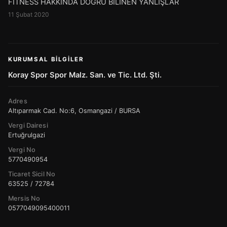
FİTNESS HAKKINDA DOĞRU BİLİNEN YANLIŞLAR
11 Şubat 2020
KURUMSAL BILGILER
Koray Spor Spor Malz. San. ve Tic. Ltd. Şti.
Adres
Altıparmak Cad. No:6, Osmangazi / BURSA
Vergi Dairesi
Ertuğrulgazi
Vergi No
5770490954
Ticaret Sicil No
63525 / 72784
Mersis No
0577049095400011