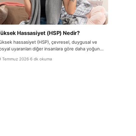
üksek Hassasiyet (HSP) Nedir?
üksek hassasiyet (HSP), çevresel, duygusal ve
osyal uyaranları diğer insanlara göre daha yoğun
ekilde algılama eğilimi olarak tanımlanır. HSP
9 Temmuz 2026
·
6 dk okuma
avramı, psikolog Elaine…