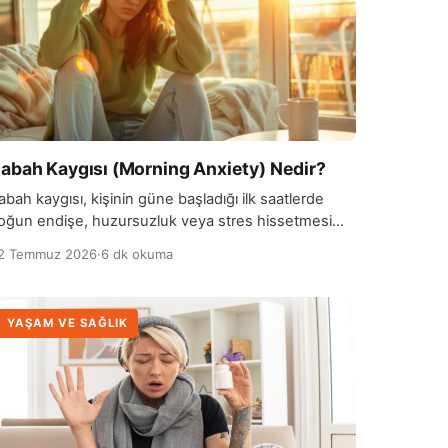
abah Kaygısı (Morning Anxiety) Nedir?
abah kaygısı, kişinin güne başladığı ilk saatlerde
oğun endişe, huzursuzluk veya stres hissetmesi
urumudur. Bazı insanlar henüz güne başlamadan
2 Temmuz 2026
·
6 dk okuma
apılacak işler, sorumluluklar…
YAŞAM VE SAĞLIK