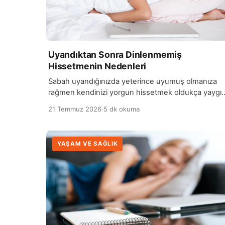
Uyandıktan Sonra Dinlenmemiş
Hissetmenin Nedenleri
Sabah uyandığınızda yeterince uyumuş olmanıza
rağmen kendinizi yorgun hissetmek oldukça yaygı
bir durumdur. Birçok kişi uyku süresinin yeterli
21 Temmuz 2026
·
5 dk okuma
olduğunu düşünse de, kaliteli…
YAŞAM VE SAĞLIK