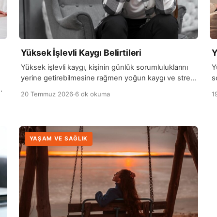
Yüksek İşlevli Kaygı Belirtileri
Y
Yüksek işlevli kaygı, kişinin günlük sorumluluklarını
Y
yerine getirebilmesine rağmen yoğun kaygı ve stres
s
yaşadığı bir durumu ifade etmek için kullanılan
ş
n
20 Temmuz 2026
·
6 dk okuma
1
yaygın bir…
k
YAŞAM VE SAĞLIK