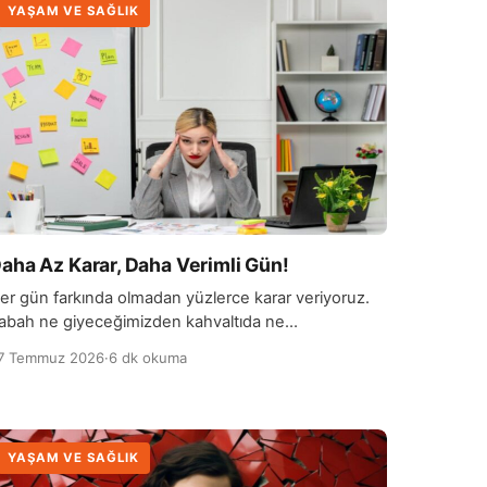
YAŞAM VE SAĞLIK
aha Az Karar, Daha Verimli Gün!
er gün farkında olmadan yüzlerce karar veriyoruz.
abah ne giyeceğimizden kahvaltıda ne
iyeceğimize, iş önceliklerimizden akşam
7 Temmuz 2026
·
6 dk okuma
apacağımız aktivitelere kadar uzanan bu kararlar…
YAŞAM VE SAĞLIK