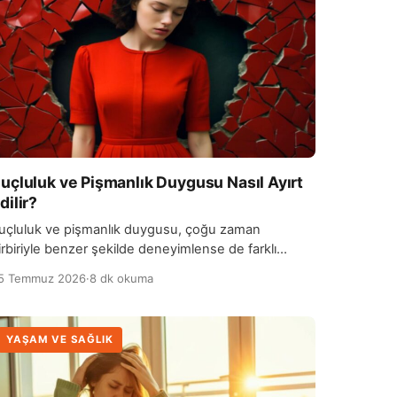
uçluluk ve Pişmanlık Duygusu Nasıl Ayırt
dilir?
uçluluk ve pişmanlık duygusu, çoğu zaman
irbiriyle benzer şekilde deneyimlense de farklı
sikolojik süreçleri ifade eder. Suçluluk genellikle
5 Temmuz 2026
·
8 dk okuma
işinin yaptığı belirli bir…
YAŞAM VE SAĞLIK