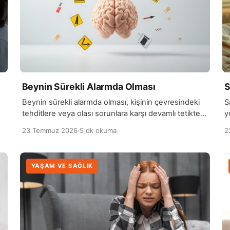
Beynin Sürekli Alarmda Olması
S
Beynin sürekli alarmda olması, kişinin çevresindeki
S
tehditlere veya olası sorunlara karşı devamlı tetikte
y
n
hissetmesi durumudur. Bu durum, beynin stres
d
23 Temmuz 2026
·
5 dk okuma
2
sisteminin uzun süre…
y
YAŞAM VE SAĞLIK