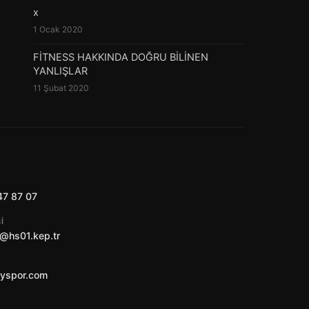
x
1 Ocak 2020
FİTNESS HAKKINDA DOĞRU BİLİNEN
YANLIŞLAR
11 Şubat 2020
47 87 07
I
@hs01.kep.tr
ayspor.com