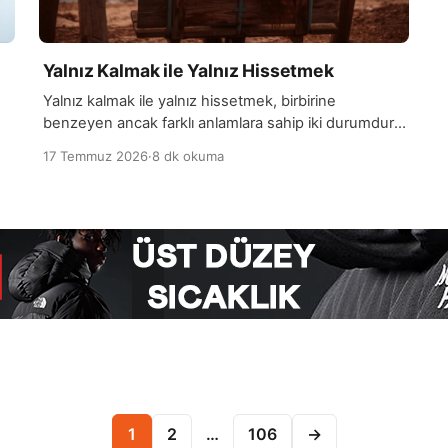
Yalnız Kalmak ile Yalnız Hissetmek
Yalnız kalmak ile yalnız hissetmek, birbirine
benzeyen ancak farklı anlamlara sahip iki durumdur.
Yalnız kalmak, kişinin fiziksel olarak çevresinde
17 Temmuz 2026
·
8 dk okuma
başka insanların bulunmadığı…
Yazı sayfalaması
1
2
…
106
→