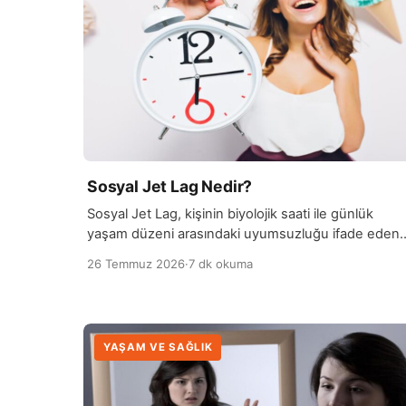
Sosyal Jet Lag Nedir?
Sosyal Jet Lag, kişinin biyolojik saati ile günlük
yaşam düzeni arasındaki uyumsuzluğu ifade eden
bir durumdur. Genellikle hafta içi erken kalkmak
26 Temmuz 2026
·
7 dk okuma
zorunda…
YAŞAM VE SAĞLIK