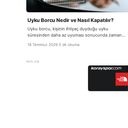
Uyku Borcu Nedir ve Nasıl Kapatılır?
Uyku borcu, kişinin ihtiyaç duyduğu uyku
süresinden daha az uyuması sonucunda zaman
içinde biriken uyku eksikliğini ifade eder. Nasıl ki
18 Temmuz 2026
·
5 dk okuma
maddi bir…