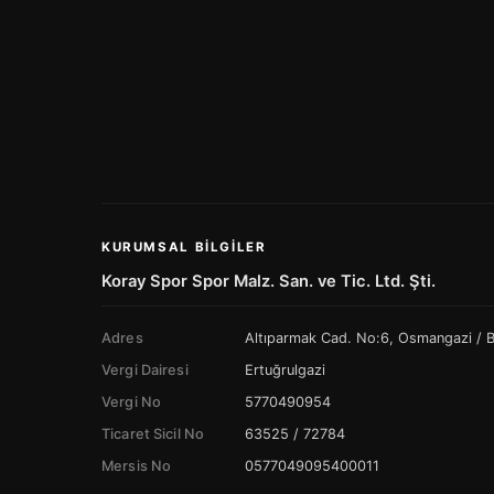
KURUMSAL BILGILER
Koray Spor Spor Malz. San. ve Tic. Ltd. Şti.
Adres
Altıparmak Cad. No:6, Osmangazi /
Vergi Dairesi
Ertuğrulgazi
Vergi No
5770490954
Ticaret Sicil No
63525 / 72784
Mersis No
0577049095400011