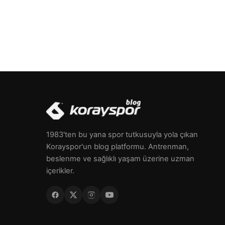
1983'ten bu yana spor tutkusuyla yola çıkan
Korayspor'un blog platformu. Antrenman,
beslenme ve sağlıklı yaşam üzerine uzman
içerikler.