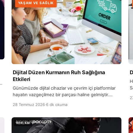
YAŞAM VE SAĞLIK
Dijital Düzen Kurmanın Ruh Sağlığına
D
Etkileri
H
,
S
Günümüzde dijital cihazlar ve çevrim içi platformlar
y
hayatın vazgeçilmez bir parçası haline gelmiştir.
2
y
Telefonlar, bilgisayarlar, e-postalar, sosyal medya
28 Temmuz 2026
·
6 dk okuma
hesapları ve dijital dosyalar…