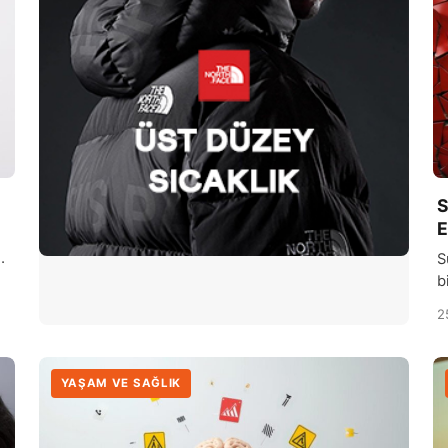
S
E
S
b
p
2
k
YAŞAM VE SAĞLIK