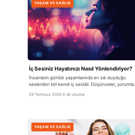
YAŞAM VE SAĞLIK
İç Sesiniz Hayatınızı Nasıl Yönlendiriyor?
İnsanların günlük yaşamlarında en sık duyduğu
seslerden biri kendi iç sesidir. Düşünceler, yorumlar
değerlendirmeler ve kendimizle yaptığımız
29 Temmuz 2026
·
6 dk okuma
konuşmalar; kararlarımızı, davranışlarımızı ve
olaylara…
YAŞAM VE SAĞLIK