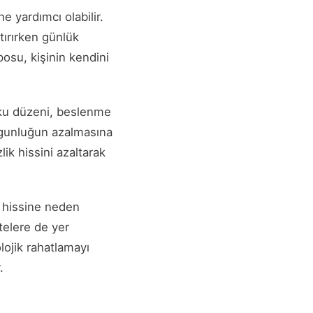
e yardımcı olabilir.
ştırırken günlük
posu, kişinin kendini
 uyku düzeni, beslenme
yorgunluğun azalmasına
lik hissini azaltarak
 hissine neden
telere de yer
lojik rahatlamayı
.