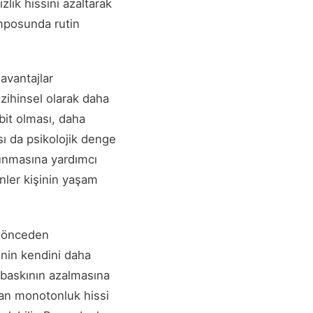
izlik hissini azaltarak
emposunda rutin
avantajlar
 zihinsel olarak daha
abit olması, daha
sı da psikolojik denge
runmasına yardımcı
inler kişinin yaşam
n önceden
şinin kendini daha
 baskının azalmasına
man monotonluk hissi