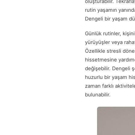
oluşturabilir. Tekrar
rutin yaşamın yanında
Dengeli bir yaşam düz
Günlük rutinler, kişin
yürüyüşler veya rahat
Özellikle stresli döne
hissetmesine yardımcı
değişebilir. Dengeli ş
huzurlu bir yaşam hi
zaman farklı aktivite
bulunabilir.