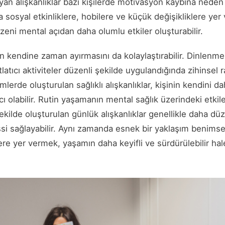
layan alışkanlıklar bazı kişilerde motivasyon kaybına neden
 sosyal etkinliklere, hobilerе ve küçük değişikliklere yer
eni mental açıdan daha olumlu etkiler oluşturabilir.
in kendine zaman ayırmasını da kolaylaştırabilir. Dinlenme 
latıcı aktiviteler düzenli şekilde uygulandığında zihinsel r
mlerde oluşturulan sağlıklı alışkanlıklar, kişinin kendini d
 olabilir. Rutin yaşamanın mental sağlık üzerindeki etkile
ekilde oluşturulan günlük alışkanlıklar genellikle daha düz
ssi sağlayabilir. Aynı zamanda esnek bir yaklaşım beni
lere yer vermek, yaşamın daha keyifli ve sürdürülebilir ha