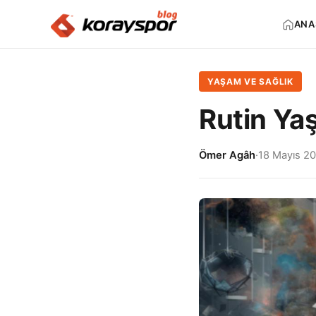
ANA
YAŞAM VE SAĞLIK
Rutin Yaş
Ömer Agâh
·
18 Mayıs 2