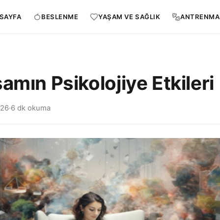
SAYFA
BESLENME
YAŞAM VE SAĞLIK
ANTRENMA
amın Psikolojiye Etkileri
026
·
6 dk okuma