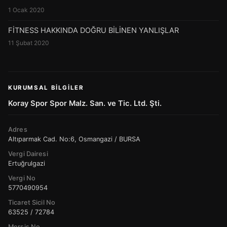
1 Ocak 2020
FİTNESS HAKKINDA DOĞRU BİLİNEN YANLIŞLAR
11 Şubat 2020
KURUMSAL BILGILER
Koray Spor Spor Malz. San. ve Tic. Ltd. Şti.
Adres
Altıparmak Cad. No:6, Osmangazi / BURSA
Vergi Dairesi
Ertuğrulgazi
Vergi No
5770490954
Ticaret Sicil No
63525 / 72784
Mersis No