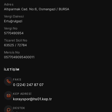
Adres
Altıparmak Cad. No:6, Osmangazi / BURSA
Vergi Dairesi
Ertuğrulgazi
Vergi No
5770490954
Ticaret Sicil No
63525 / 72784
Mersis No
0577049095400011
İLETIŞIM
FAKS
0 (224) 247 87 07
KEP ADRESI
korayspor@hs01.kep.tr
DESTEK