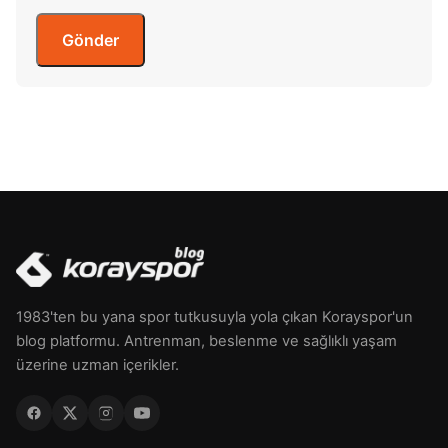
1983'ten bu yana spor tutkusuyla yola çıkan Korayspor'un
blog platformu. Antrenman, beslenme ve sağlıklı yaşam
üzerine uzman içerikler.