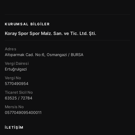
KURUMSAL BILGILER
Koray Spor Spor Malz. San. ve Tic. Ltd. Şti.
Adres
Altıparmak Cad. No:6, Osmangazi / BURSA
Vergi Dairesi
Ertuğrulgazi
Vergi No
5770490954
Ticaret Sicil No
63525 / 72784
Mersis No
0577049095400011
İLETIŞIM