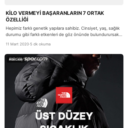
KİLO VERMEYİ BAŞARANLARIN 7 ORTAK
ÖZELLİĞİ
Hepimiz farklı genetik yapılara sahibiz. Cinsiyet, yaş, sağlık
durumu gibi farklı etkenleri de göz önünde bulundurursak,
herkes aynı diyeti uygulayamaz. Bireysel olarak, bir uzman
11 Mart 2020
·
5 dk okuma
tarafından hazırlanan sağlıklı bir diyet programı uygulamak
gereklidir.