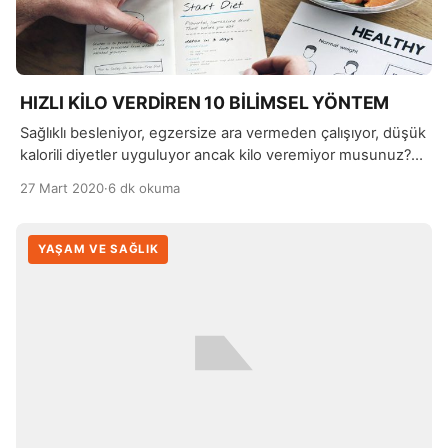
HIZLI KİLO VERDİREN 10 BİLİMSEL YÖNTEM
Sağlıklı besleniyor, egzersize ara vermeden çalışıyor, düşük
kalorili diyetler uyguluyor ancak kilo veremiyor musunuz?
Bir şeyleri yanlış yapıyor olabilirsiniz. Kulaktan dolma
27 Mart 2020
·
6 dk okuma
bilgilerle, eksik ya da yanlış bir uygulama yapıyor
olabilirsiniz. Hızlıca kilo vermek adına, vücudun sıvı
kaybetmesine neden olan sağlıksız diyetlerden uzak
YAŞAM VE SAĞLIK
durmanız gerektiğini öncelikle hatırlatalım…