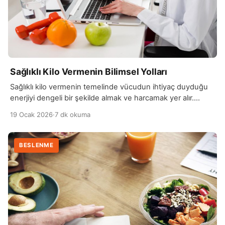
Sağlıklı Kilo Vermenin Bilimsel Yolları
Sağlıklı kilo vermenin temelinde vücudun ihtiyaç duyduğu
enerjiyi dengeli bir şekilde almak ve harcamak yer alır.
Bilimsel olarak kilo kaybı, alınan kalori miktarının harcanan
19 Ocak 2026
·
7 dk okuma
kaloriden daha düşük olmasıyla gerçekleşir; ancak bu aç
kalarak değil, besin değeri yüksek gıdalarla sağlanmalıdır.
Protein, lif ve sağlıklı yağlardan zengin bir beslenme düzeni
BESLENME
hem tokluk hissini artırır hem de kas […]