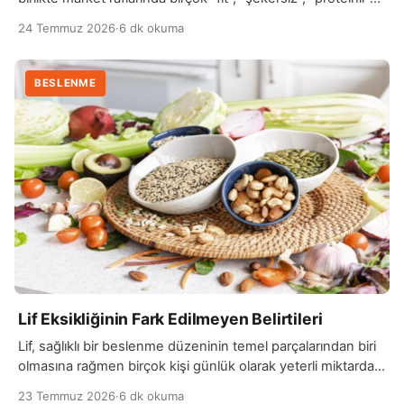
ve “diyet” etiketi taşıyan ürün görmek mümkün hale…
24 Temmuz 2026
·
6 dk okuma
BESLENME
Lif Eksikliğinin Fark Edilmeyen Belirtileri
Lif, sağlıklı bir beslenme düzeninin temel parçalarından biri
olmasına rağmen birçok kişi günlük olarak yeterli miktarda
lif tüketmez. Vücudun sindirim sistemi başta…
23 Temmuz 2026
·
6 dk okuma