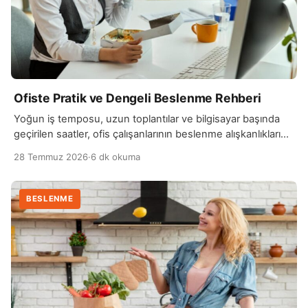
Ofiste Pratik ve Dengeli Beslenme Rehberi
Yoğun iş temposu, uzun toplantılar ve bilgisayar başında
geçirilen saatler, ofis çalışanlarının beslenme alışkanlıklarını
doğrudan etkileyebilir. Gün içinde zaman kazanma isteğiyle
28 Temmuz 2026
·
6 dk okuma
öğün…
BESLENME