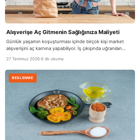
Alışverişe Aç Gitmenin Sağlığınıza Maliyeti
Günlük yaşamın koşuşturması içinde birçok kişi market
alışverişini aç karnına yapabiliyor. İş çıkışında uğranılan
marketler, öğün atlandıktan sonra yapılan alışverişler veya
27 Temmuz 2026
·
6 dk okuma
yoğun…
BESLENME