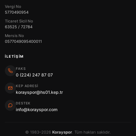
Vergi No
5770490954
Ticaret Sicil No
63525 / 72784
Mersis No
0577049095400011
İLETIŞIM
FAKS
0 (224) 247 87 07
KEP ADRESI
korayspor@hs01.kep.tr
DESTEK
info@korayspor.com
© 1983–2026
Korayspor
. Tüm hakları saklıdır.