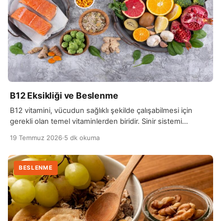
B12 Eksikliği ve Beslenme
B12 vitamini, vücudun sağlıklı şekilde çalışabilmesi için
gerekli olan temel vitaminlerden biridir. Sinir sistemi
fonksiyonları, kırmızı kan hücrelerinin üretimi ve enerji
19 Temmuz 2026
·
5 dk okuma
metabolizması…
BESLENME