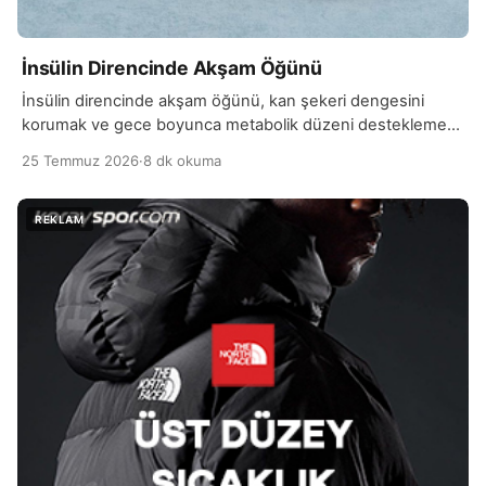
İnsülin Direncinde Akşam Öğünü
İnsülin direncinde akşam öğünü, kan şekeri dengesini
korumak ve gece boyunca metabolik düzeni desteklemek
açısından önemli bir yere sahiptir. Günün son öğünü…
25 Temmuz 2026
·
8 dk okuma