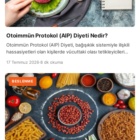
Otoimmün Protokol (AIP) Diyeti Nedir?
Otoimmün Protokol (AIP) Diyeti, bağışıklık sistemiyle ilişkili
hassasiyetleri olan kişilerde vücuttaki olası tetikleyicileri
belirlemeye yardımcı olmak amacıyla oluşturulmuş özel bir
17 Temmuz 2026
·
8 dk okuma
beslenme yaklaşımıdır.…
BESLENME