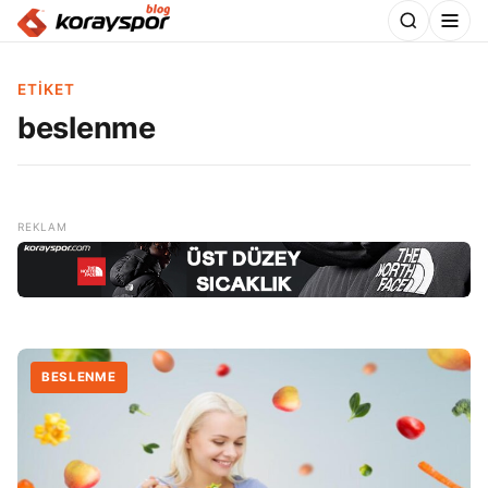
ETIKET
beslenme
BESLENME