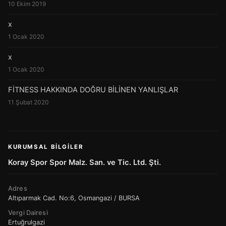
10 Ekim 2019
x
1 Ocak 2020
x
1 Ocak 2020
FİTNESS HAKKINDA DOĞRU BİLİNEN YANLIŞLAR
11 Şubat 2020
KURUMSAL BILGILER
Koray Spor Spor Malz. San. ve Tic. Ltd. Şti.
Adres
Altıparmak Cad. No:6, Osmangazi / BURSA
Vergi Dairesi
Ertuğrulgazi