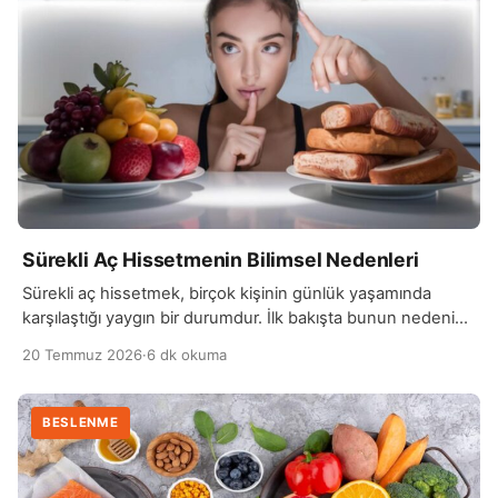
Sürekli Aç Hissetmenin Bilimsel Nedenleri
Sürekli aç hissetmek, birçok kişinin günlük yaşamında
karşılaştığı yaygın bir durumdur. İlk bakışta bunun nedeni
yeterince yemek yememek gibi görünse de, iştahı…
20 Temmuz 2026
·
6 dk okuma
BESLENME