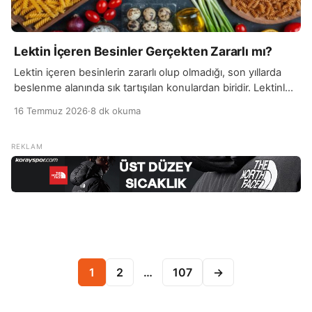
Lektin İçeren Besinler Gerçekten Zararlı mı?
Lektin içeren besinlerin zararlı olup olmadığı, son yıllarda
beslenme alanında sık tartışılan konulardan biridir. Lektinler,
bitkilerde doğal olarak bulunan ve bitkinin kendini…
16 Temmuz 2026
·
8 dk okuma
Yazı sayfalaması
1
2
…
107
→