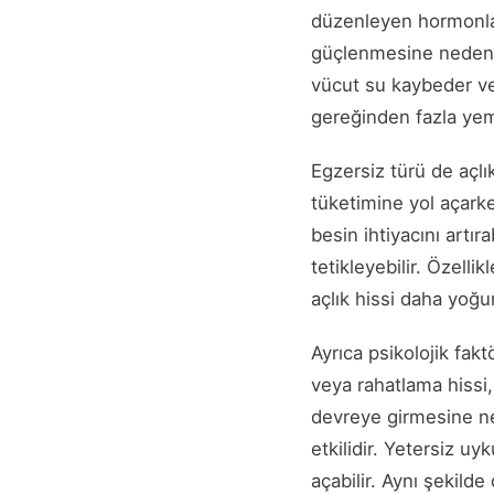
düzenleyen hormonların
güçlenmesine neden ola
vücut su kaybeder ve 
gereğinden fazla yeme
Egzersiz türü de açlık
tüketimine yol açarke
besin ihtiyacını artır
tetikleyebilir. Özell
açlık hissi daha yoğu
Ayrıca psikolojik fak
veya rahatlama hissi, 
devreye girmesine ne
etkilidir. Yetersiz u
açabilir. Aynı şekilde