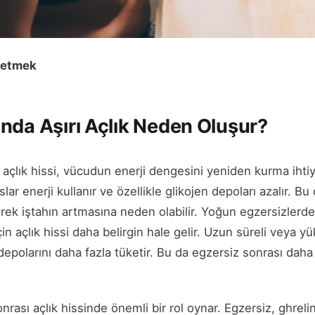
ssetmek
nda Aşırı Açlık Neden Oluşur?
 açlık hissi, vücudun enerji dengesini yeniden kurma ihti
lar enerji kullanır ve özellikle glikojen depoları azalır. B
erek iştahın artmasına neden olabilir. Yoğun egzersizlerd
 için açlık hissi daha belirgin hale gelir. Uzun süreli veya
depolarını daha fazla tüketir. Bu da egzersiz sonrası daha
ası açlık hissinde önemli bir rol oynar. Egzersiz, ghrelin 