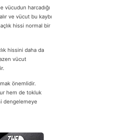
kle vücudun harcadığı
zalır ve vücut bu kaybı
açlık hissi normal bir
ık hissini daha da
 Bazen vücut
r.
rmak önemlidir.
lur hem de tokluk
ini dengelemeye