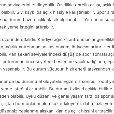
 seviyelerini etkileyebilir. Özellikle ghrelin artışı, açlık 
bilir. Sıvı kaybı da açlık hissiyle karıştırılabilir. Spor sı
bu durum bazen açlık olarak algılanabilir. Yeterince su i
k yeme isteğini artırabilir.
 üzerinde etkilidir. Kardiyo ağırlıklı antrenmanlar genellik
n, ağırlık antrenmanları kas onarımı ihtiyacını artırır. Her
abilir. Kan şekeri seviyelerindeki düşüş de spor sonrası açl
ikle antrenman öncesi yeterli beslenme yapılmadığında, egz
n yaşanabilir. Bu durum vücudun hızlı enerji arayışından k
törler de bu durumu etkileyebilir. Egzersiz sonrası “ödül 
yeme isteğini artırabilir. Bu durum fiziksel açlıkla birlikt
den olabilir. Uyku düzeni ve genel yaşam tarzı da spor so
yku, iştah hormonlarını olumsuz etkileyerek daha fazla yem
 düzensiz beslenme alışkanlıkları da açlık hissini artırabili