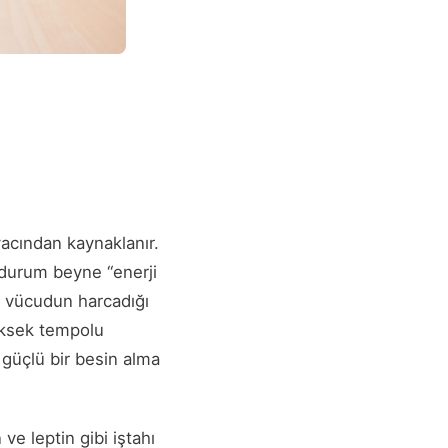
yacından kaynaklanır.
u durum beyne “enerji
e vücudun harcadığı
 yüksek tempolu
 güçlü bir besin alma
ve leptin gibi iştahı