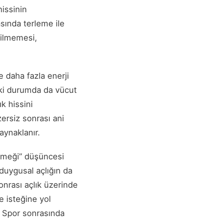
hissinin
rasında terleme ile
çilmemesi,
le daha fazla enerji
 iki durumda da vücut
ık hissini
ersiz sonrası ani
aynaklanır.
yemeği” düşüncesi
e duygusal açlığın da
nrası açlık üzerinde
e isteğine yol
r. Spor sonrasında