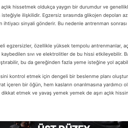
ı açlık hissetmek oldukça yaygın bir durumdur ve genelli
isteğiyle ilişkilidir. Egzersiz sırasında glikojen depoları a
in ihtiyacı sinyali gönderir. Bu nedenle antrenman sonrası 
i egzersizler, özellikle yüksek tempolu antrenmanlar, açl
le kaybedilen sıvı ve elektrolitler de bu hissi etkileyebilir.
ştırabilir, bu da gereğinden fazla yeme isteğine yol açabili
ssini kontrol etmek için dengeli bir beslenme planı oluştu
rat içeren bir öğün, hem kasların onarılmasına yardımcı o
e dikkat etmek ve yavaş yemek yemek de aşırı açlık hiss