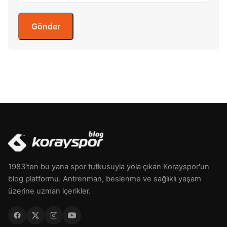
1983'ten bu yana spor tutkusuyla yola çıkan Korayspor'un
blog platformu. Antrenman, beslenme ve sağlıklı yaşam
üzerine uzman içerikler.