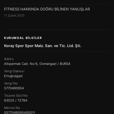
FİTNESS HAKKINDA DOĞRU BİLİNEN YANLIŞLAR
11 Şubat 2020
KURUMSAL BILGILER
Koray Spor Spor Malz. San. ve Tic. Ltd. Şti.
Adres
Altıparmak Cad. No:6, Osmangazi / BURSA
Vergi Dairesi
Ertuğrulgazi
Vergi No
5770490954
Ticaret Sicil No
63525 / 72784
Mersis No
0577049095400011