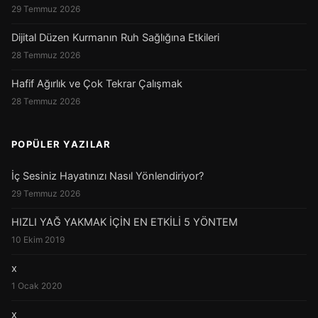
29 Temmuz 2026
Dijital Düzen Kurmanın Ruh Sağlığına Etkileri
28 Temmuz 2026
Hafif Ağırlık ve Çok Tekrar Çalışmak
28 Temmuz 2026
POPÜLER YAZILAR
İç Sesiniz Hayatınızı Nasıl Yönlendiriyor?
29 Temmuz 2026
HIZLI YAĞ YAKMAK İÇİN EN ETKİLİ 5 YÖNTEM
10 Ekim 2019
x
1 Ocak 2020
x