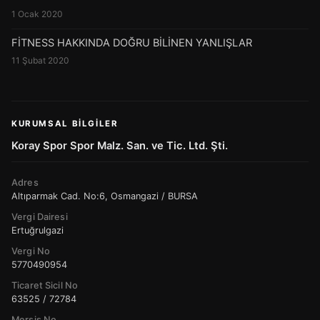
1 Ocak 2020
FİTNESS HAKKINDA DOĞRU BİLİNEN YANLIŞLAR
11 Şubat 2020
KURUMSAL BILGILER
Koray Spor Spor Malz. San. ve Tic. Ltd. Şti.
Adres
Altıparmak Cad. No:6, Osmangazi / BURSA
Vergi Dairesi
Ertuğrulgazi
Vergi No
5770490954
Ticaret Sicil No
63525 / 72784
Mersis No