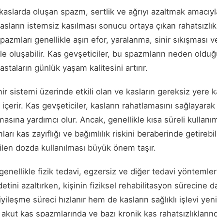
, kaslarda oluşan spazm, sertlik ve ağrıyı azaltmak amacıyl
kasların istemsiz kasılması sonucu ortaya çıkan rahatsızlıkl
spazmları genellikle aşırı efor, yaralanma, sinir sıkışması v
yle oluşabilir. Kas gevşeticiler, bu spazmların neden olduğ
 hastaların günlük yaşam kalitesini artırır.
nir sistemi üzerinde etkili olan ve kasların gereksiz yere 
çerir. Kas gevşeticiler, kasların rahatlamasını sağlayarak 
lmasına yardımcı olur. Ancak, genellikle kısa süreli kullanı
rı kas zayıflığı ve bağımlılık riskini beraberinde getirebil
ilen dozda kullanılması büyük önem taşır.
genellikle fizik tedavi, egzersiz ve diğer tedavi yöntemleriyl
etini azaltırken, kişinin fiziksel rehabilitasyon sürecine d
yileşme süreci hızlanır hem de kasların sağlıklı işlevi yen
e akut kas spazmlarında ve bazı kronik kas rahatsızlıkların