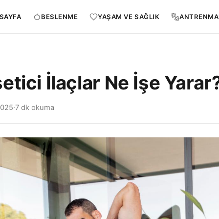
SAYFA
BESLENME
YAŞAM VE SAĞLIK
ANTRENMA
tici İlaçlar Ne İşe Yarar
2025
·
7 dk okuma