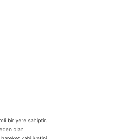
li bir yere sahiptir.
 neden olan
 hareket kabiliyetini