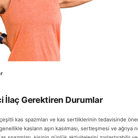
ar
i İlaç Gerektiren Durumlar
 çeşitli kas spazmları ve kas sertliklerinin tedavisinde önem
 genellikle kasların aşırı kasılması, sertleşmesi ve ağrıya
as spazmları, kişinin günlük aktivitelerini zorlaştırabilir ve