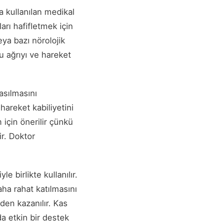
a kullanılan medikal
arı hafifletmek için
eya bazı nörolojik
u ağrıyı ve hareket
kasılmasını
hareket kabiliyetini
m için önerilir çünkü
ir. Doktor
e birlikte kullanılır.
aha rahat katılmasını
iden kazanılır. Kas
da etkin bir destek