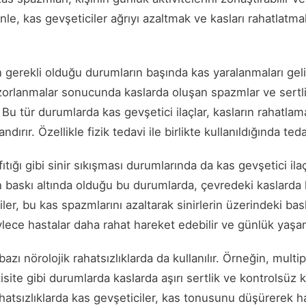
enle, kas gevşeticiler ağrıyı azaltmak ve kasları rahatlatma
ın gerekli olduğu durumların başında kas yaralanmaları geli
zorlanmalar sonucunda kaslarda oluşan spazmlar ve sertlikl
r. Bu tür durumlarda kas gevşetici ilaçlar, kasların rahatla
ndırır. Özellikle fizik tedavi ile birlikte kullanıldığında teda
ıtığı gibi sinir sıkışması durumlarında da kas gevşetici ilaç
in baskı altında olduğu bu durumlarda, çevredeki kaslard
ler, bu kas spazmlarını azaltarak sinirlerin üzerindeki baskı
öylece hastalar daha rahat hareket edebilir ve günlük yaşam
 bazı nörolojik rahatsızlıklarda da kullanılır. Örneğin, multi
isite gibi durumlarda kaslarda aşırı sertlik ve kontrolsüz
rahatsızlıklarda kas gevşeticiler, kas tonusunu düşürerek h