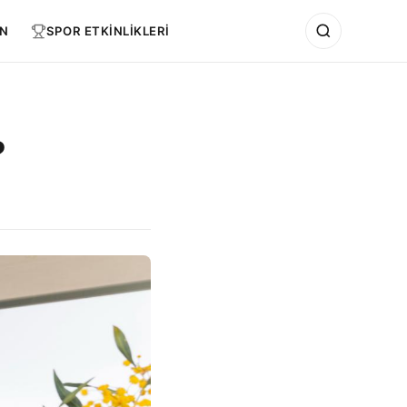
N
SPOR ETKİNLİKLERİ
?