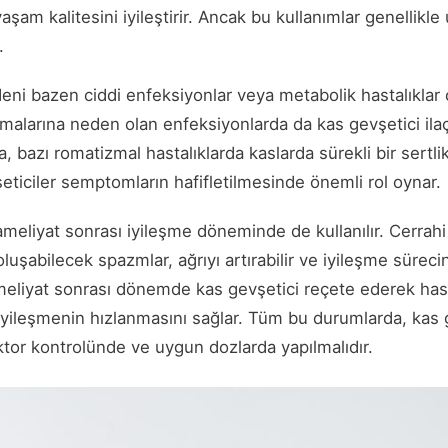
e yaşam kalitesini iyileştirir. Ancak bu kullanımlar genellik
.
ni bazen ciddi enfeksiyonlar veya metabolik hastalıklar o
lmalarına neden olan enfeksiyonlarda da kas gevşetici ila
, bazı romatizmal hastalıklarda kaslarda sürekli bir sertlik
ticiler semptomların hafifletilmesinde önemli rol oynar.
 ameliyat sonrası iyileşme döneminde de kullanılır. Cerrah
uşabilecek spazmlar, ağrıyı artırabilir ve iyileşme sürecin
meliyat sonrası dönemde kas gevşetici reçete ederek has
yileşmenin hızlanmasını sağlar. Tüm bu durumlarda, kas ge
ktor kontrolünde ve uygun dozlarda yapılmalıdır.