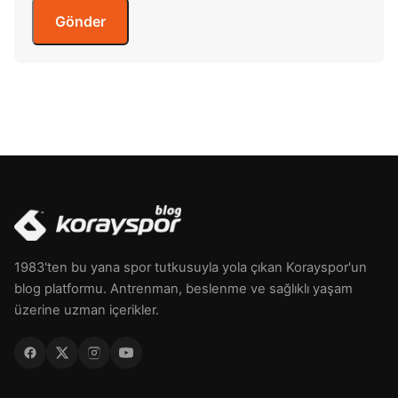
1983'ten bu yana spor tutkusuyla yola çıkan Korayspor'un
blog platformu. Antrenman, beslenme ve sağlıklı yaşam
üzerine uzman içerikler.