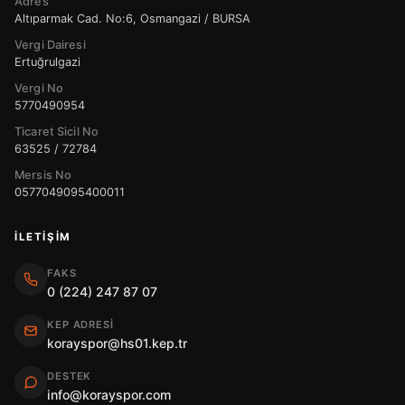
Adres
Altıparmak Cad. No:6, Osmangazi / BURSA
Vergi Dairesi
Ertuğrulgazi
Vergi No
5770490954
Ticaret Sicil No
63525 / 72784
Mersis No
0577049095400011
İLETIŞIM
FAKS
0 (224) 247 87 07
KEP ADRESI
korayspor@hs01.kep.tr
DESTEK
info@korayspor.com