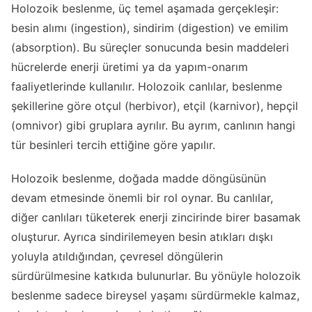
Holozoik beslenme, üç temel aşamada gerçekleşir:
besin alımı (ingestion), sindirim (digestion) ve emilim
(absorption). Bu süreçler sonucunda besin maddeleri
hücrelerde enerji üretimi ya da yapım-onarım
faaliyetlerinde kullanılır. Holozoik canlılar, beslenme
şekillerine göre otçul (herbivor), etçil (karnivor), hepçil
(omnivor) gibi gruplara ayrılır. Bu ayrım, canlının hangi
tür besinleri tercih ettiğine göre yapılır.
Holozoik beslenme, doğada madde döngüsünün
devam etmesinde önemli bir rol oynar. Bu canlılar,
diğer canlıları tüketerek enerji zincirinde birer basamak
oluşturur. Ayrıca sindirilemeyen besin atıkları dışkı
yoluyla atıldığından, çevresel döngülerin
sürdürülmesine katkıda bulunurlar. Bu yönüyle holozoik
beslenme sadece bireysel yaşamı sürdürmekle kalmaz,