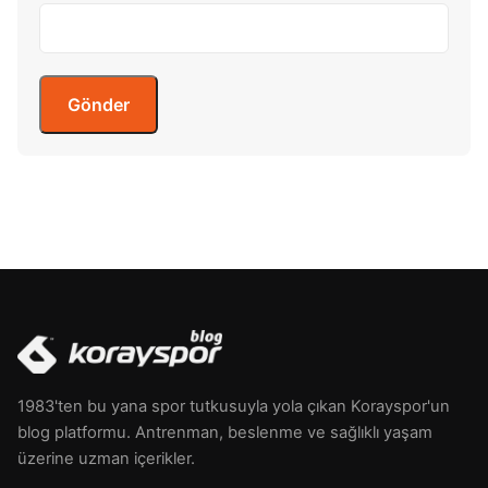
1983'ten bu yana spor tutkusuyla yola çıkan Korayspor'un
blog platformu. Antrenman, beslenme ve sağlıklı yaşam
üzerine uzman içerikler.