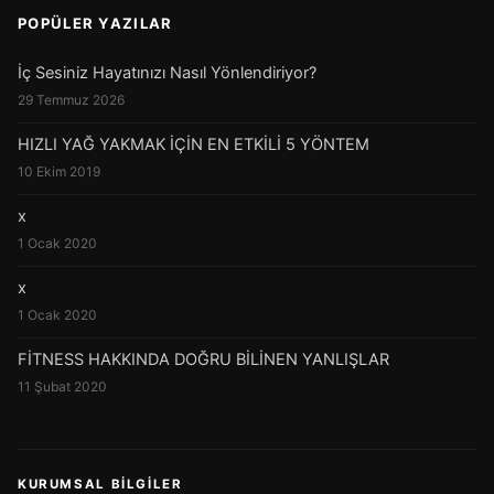
POPÜLER YAZILAR
İç Sesiniz Hayatınızı Nasıl Yönlendiriyor?
29 Temmuz 2026
HIZLI YAĞ YAKMAK İÇİN EN ETKİLİ 5 YÖNTEM
10 Ekim 2019
x
1 Ocak 2020
x
1 Ocak 2020
FİTNESS HAKKINDA DOĞRU BİLİNEN YANLIŞLAR
11 Şubat 2020
KURUMSAL BILGILER