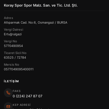
Koray Spor Spor Malz. San. ve Tic. Ltd. Şti.
Adres
Altıparmak Cad. No:6, Osmangazi / BURSA
Vergi Dairesi
Ertuğrulgazi
Vergi No
5770490954
Ticaret Sicil No
63525 / 72784
Mersis No
0577049095400011
İLETIŞIM
FAKS
0 (224) 247 87 07
KEP ADRESI