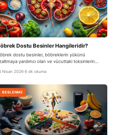
öbrek Dostu Besinler Hangileridir?
öbrek dostu besinler, böbreklerin yükünü
zaltmaya yardımcı olan ve vücuttaki toksinlerin
aha sağlıklı bir şekilde atılmasını destekleyen
4 Nisan 2026
·
6 dk okuma
ıdalardır. Bu besinler genellikle düşük sodyum
çeriğine sahip olup potasyum ve fosfor açısından
engeli bir yapıya sahiptir. Özellikle elma, kırmızı
BESLENME
züm, yaban mersini ve armut gibi meyveler böbrek
ağlığını destekleyen önemli seçenekler arasında
er alır. Sebzeler arasında ise […]