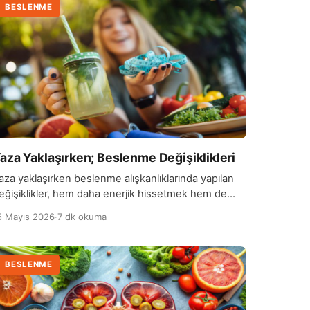
BESLENME
aza Yaklaşırken; Beslenme Değişiklikleri
aza yaklaşırken beslenme alışkanlıklarında yapılan
eğişiklikler, hem daha enerjik hissetmek hem de
afif bir yaşam tarzına geçiş yapmak açısından önem
5 Mayıs 2026
·
7 dk okuma
azanır. Bu dönemde genellikle ağır, yağlı ve
şlenmiş gıdaların tüketimi azaltılırken taze sebze ve
eyvelere daha fazla yer verilir. Su tüketiminin
BESLENME
rtırılması da vücudun daha dengeli çalışmasına ve
ün içinde daha dinç hissedilmesine yardımcı olabilir.
…]