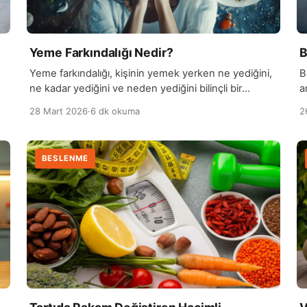
Yeme Farkındalığı Nedir?
B
Yeme farkındalığı, kişinin yemek yerken ne yediğini,
B
ne kadar yediğini ve neden yediğini bilinçli bir
a
şekilde fark etmesi anlamına gelir. Bu yaklaşım,
s
28 Mart 2026
·
6 dk okuma
2
otomatik ve kontrolsüz yeme alışkanlıklarının önüne
v
geçerek daha sağlıklı beslenme davranışları
d
geliştirmeyi amaçlar. Yeme farkındalığı, kişinin açlık
g
BESLENME
ve tokluk sinyallerini daha iyi anlamasını sağlar. Bu
B
yaklaşımda kişi, yeme sırasında dikkatini yemeğe
b
verir ve […]
g