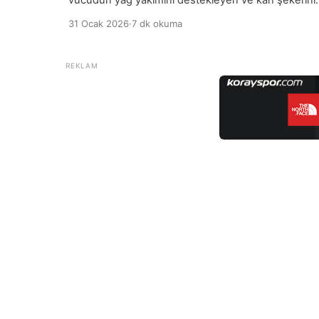
vücudun yağ yakımını destekleyen ve kan şekerini
dengeleyen bir düzeni ifade eder. Bu yaklaşımda
31 Ocak 2026
·
7 dk okuma
hedef, özellikle karın bölgesinde biriken yağların
azalmasına yardımcı olacak besinleri seçmek ve
gereksiz kalori alımını sınırlamaktır. Dengeli bir
beslenme planı, düzenli fiziksel aktiviteyle
birleştiğinde daha etkili sonuç verir. Bu beslenme
şeklinin temelinde protein, lif ve […]