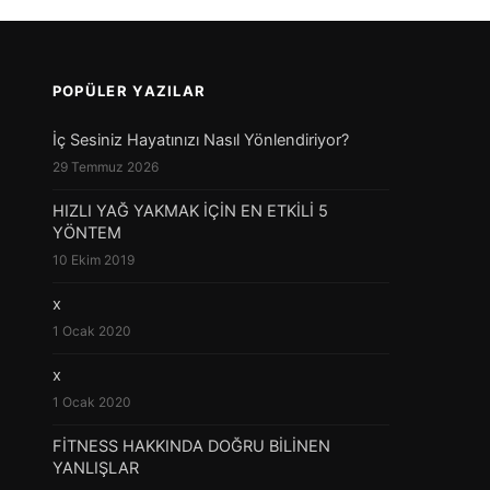
POPÜLER YAZILAR
İç Sesiniz Hayatınızı Nasıl Yönlendiriyor?
29 Temmuz 2026
HIZLI YAĞ YAKMAK İÇİN EN ETKİLİ 5
YÖNTEM
10 Ekim 2019
x
1 Ocak 2020
x
1 Ocak 2020
FİTNESS HAKKINDA DOĞRU BİLİNEN
YANLIŞLAR