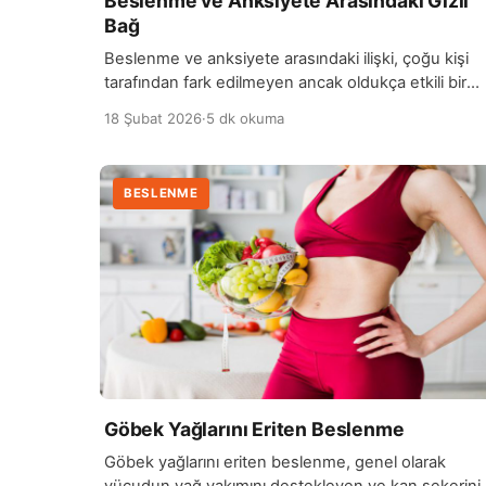
Beslenme ve Anksiyete Arasındaki Gizli
Bağ
Beslenme ve anksiyete arasındaki ilişki, çoğu kişi
tarafından fark edilmeyen ancak oldukça etkili bir
bağdır. Yediğimiz gıdalar, beyin kimyasını ve hormo
18 Şubat 2026
·
5 dk okuma
dengesini doğrudan etkileyebilir. Özellikle kan şeke
dalgalanmaları, vitamin ve mineral eksiklikleri, sinir
sisteminin dengesini bozarak anksiyete belirtilerini
BESLENME
artırabilir. Düşük kan şekeri, beyin için gerekli
enerjinin azalmasına yol açar ve bunun sonucunda
huzursuzluk, gerginlik ve […]
Göbek Yağlarını Eriten Beslenme
Göbek yağlarını eriten beslenme, genel olarak