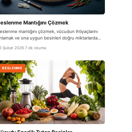
eslenme Mantığını Çözmek
eslenme mantığını çözmek, vücudun ihtiyaçlarını
nlamak ve ona uygun besinleri doğru miktarlarda
unmakla başlar. İnsan vücudu, enerji, protein,
6 Şubat 2026
·
7 dk okuma
itamin, mineral ve su gibi temel öğelere ihtiyaç
uyar. Besin seçimlerini ve porsiyonları bu ihtiyaçlara
öre planlamak, sağlıklı bir yaşam için ilk adımdır.
BESLENME
eslenme mantığını anlamak, aynı zamanda
esinlerin vücutta nasıl işlendiğini bilmeyi de
erektirir. Karbonhidratlar enerji […]