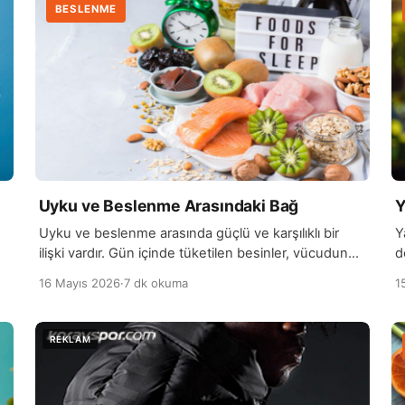
BESLENME
Uyku ve Beslenme Arasındaki Bağ
Y
Uyku ve beslenme arasında güçlü ve karşılıklı bir
Y
ilişki vardır. Gün içinde tüketilen besinler, vücudun
d
enerji seviyesini ve hormon dengesini etkileyerek
h
16 Mayıs 2026
·
7 dk okuma
1
uyku kalitesini doğrudan şekillendirir. Özellikle ağır,
k
yağlı veya şekerli gıdaların fazla tüketilmesi uykuya
i
geçişi zorlaştırabilirken, dengeli ve düzenli beslenme
m
r.
daha rahat bir uyku sürecini destekleyebilir.
a
n
Beslenme düzeni aynı zamanda vücudun biyolojik
g
ritmini de etkiler. […]
[