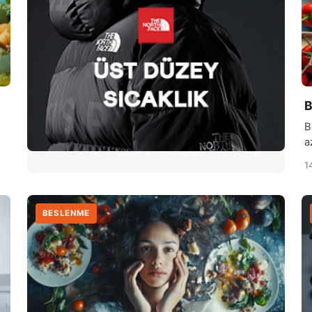
B
B
a
d
1
g
i
d
BESLENME
ü
s
y