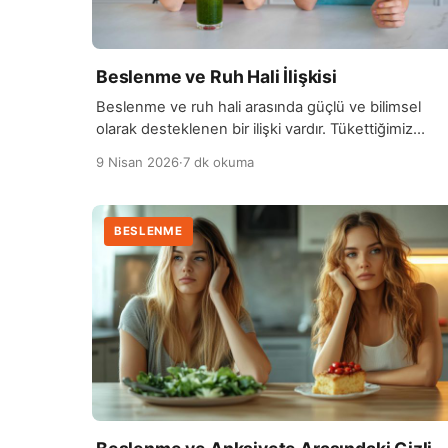
Beslenme ve Ruh Hali İlişkisi
Beslenme ve ruh hali arasında güçlü ve bilimsel
olarak desteklenen bir ilişki vardır. Tükettiğimiz
besinler, beynimizin çalışma şeklini doğrudan
9 Nisan 2026
·
7 dk okuma
etkileyerek duygusal durumumuzu belirleyebilir.
Özellikle vitamin, mineral ve sağlıklı yağlar açısından
zengin bir beslenme düzeni; mutluluk, enerji ve
BESLENME
odaklanma üzerinde olumlu etkiler yaratır. Buna
karşılık, düzensiz ve dengesiz beslenme
alışkanlıkları yorgunluk, sinirlilik ve motivasyon
eksikliği gibi […]