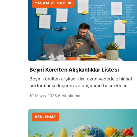
YAŞAM VE SAĞLIK
Beyni Körelten Alışkanlıklar Listesi
Beyni körelten alışkanlıklar, uzun vadede zihinsel
performansı düşüren ve düşünme becerilerini
zayıflatan davranışlardır. Sürekli aynı rutine bağlı
19 Mayıs 2026
·
6 dk okuma
kalmak, yeni şeyler öğrenmemek ve zihni aktif
tutmamak bu alışkanlıkların başında gelir. Özellikle
merak duygusunun azalması ve öğrenmeye kapalı
BESLENME
bir yaşam tarzı, beynin esnekliğini zamanla azaltabili
Aşırı ekran kullanımı ve pasif içerik tüketimi de beyi
üzerinde olumsuz etki […]