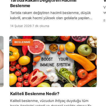
Tartıda Rakam Değiştiren Hacimli
V
Beslenme
V
v
Tartıda rakam değiştiren hacimli beslenme, düşük
e
kalorili, ancak hacmi yüksek olan gıdalarla yapılan
8
Y
n
beslenme düzenini ifade eder. Bu tür beslenme,
14 Şubat 2026
·
7 dk okuma
g
ri
genellikle sebzeler, meyveler, tam tahıllar ve
k
baklagiller gibi besinlerle uygulanır. Bu gıdalar,
e
vücuda fazla kalori yüklemeden tok hissetmenize
BESLENME
b
yardımcı olur. Hacimli besinlerin yüksek su içeriği ve
lif oranı sayesinde mide daha uzun süre dolu kalır,
[…]
Kaliteli Beslenme Nedir?
Kaliteli beslenme, vücudun ihtiyaç duyduğu tüm