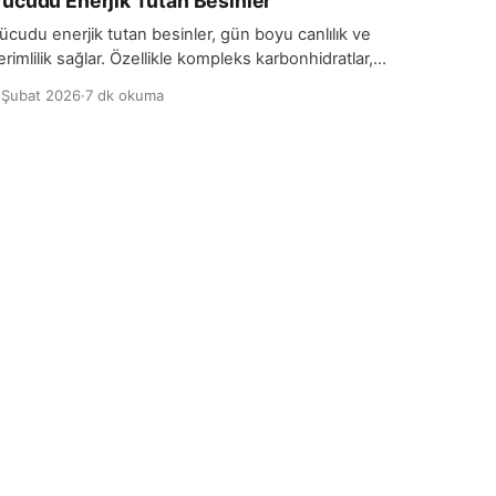
ücudu Enerjik Tutan Besinler
ücudu enerjik tutan besinler, gün boyu canlılık ve
erimlilik sağlar. Özellikle kompleks karbonhidratlar,
nerji seviyelerinin uzun süre stabil kalmasını sağlar.
 Şubat 2026
·
7 dk okuma
ulaf, kahverengi pirinç, tam buğday ekmeği gibi
ıdalar, sindirim sistemine daha yavaş şekilde
arışarak kan şekerini dengeler ve gün boyunca
nerjik hissetmenize yardımcı olur. Ayrıca, bu tür
esinler lif açısından da zengindir, bu da sindirim […]