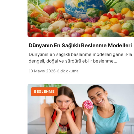
Dünyanın En Sağlıklı Beslenme Modelleri
Dünyanın en sağlıklı beslenme modelleri genellikle
dengeli, doğal ve sürdürülebilir beslenme
prensiplerine dayanır. Bu modeller arasında en çok
10 Mayıs 2026
·
6 dk okuma
bilinenlerden biri Akdeniz beslenme modelidir.
Zeytinyağı, sebzeler, meyveler, tam tahıllar ve balık
ağırlıklı bu yaklaşım, kalp sağlığını desteklemesiyle
BESLENME
öne çıkar. Bir diğer sağlıklı beslenme modeli ise
Japon beslenme tarzıdır. Bu modelde taze balık,
pirinç, sebzeler ve fermente […]