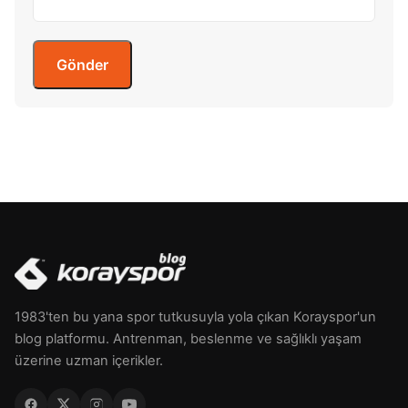
1983'ten bu yana spor tutkusuyla yola çıkan Korayspor'un
blog platformu. Antrenman, beslenme ve sağlıklı yaşam
üzerine uzman içerikler.