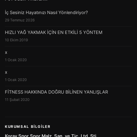
İç Sesiniz Hayatınızı Nasıl Yönlendiriyor?
29 Temmuz 2026
HIZLI YAĞ YAKMAK İÇİN EN ETKİLİ 5 YÖNTEM
10 Ekim 2019
x
1 Ocak 2020
x
1 Ocak 2020
FİTNESS HAKKINDA DOĞRU BİLİNEN YANLIŞLAR
11 Şubat 2020
KURUMSAL BILGILER
Koray Spor Spor Malz. San. ve Tic. Ltd. Şti.