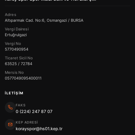
Adres
Altıparmak Cad. No:6, Osmangazi / BURSA
Vergi Dairesi
Ertuğrulgazi
Vergi No
5770490954
Ticaret Sicil No
63525 / 72784
Mersis No
0577049095400011
İLETIŞIM
FAKS
0 (224) 247 87 07
KEP ADRESI
korayspor@hs01.kep.tr