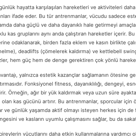
günlük hayatta karşılaşılan hareketleri ve aktiviteleri dah
nları ifade eder. Bu tür antrenmanlar, vücudu sadece estet
da daha güçlü ve daha dayanıklı hale getirmeyi amaçla
klu kas gruplarını aynı anda çalıştıran hareketler içerir. 
rine odaklanarak, birden fazla eklem ve kasın birlikte çalı
elme), deadlifts (çömelerek kaldırma) ve kettlebell swing
izler, hem güç hem de denge gerektiren çok yönlü hareket
avantajı, yalnızca estetik kazançlar sağlamanın ötesine 
rtırmasıdır. Fonksiyonel fitness, dayanıklılığı, dengeyi, esn
rir. Örneğin, ağır bir yük kaldırmak veya uzun süre ayakt
li olan kas gücünü artırır. Bu antrenmanlar, sporcular için 
ılar ve günlük yaşamda aktif olmayı isteyen herkes için de f
ngesini ve kasların uyumlu çalışmasını sağlar, bu da sakatl
bireylerin vücutlarını daha etkin kullanmalarına yardımcı ol