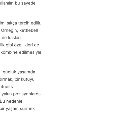
llanılır, bu sayede
i sıkça tercih edilir.
 Örneğin, kettlebell
 de kasları
k gibi özellikleri de
in kombine edilmesiyle
ani günlük yaşamda
ldırmak, bir kutuyu
fitness
e yakın pozisyonlarda
. Bu nedenle,
f bir yaşam sürmek