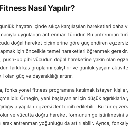
itness Nasıl Yapılır?
günlük hayatın içinde sıkça karşılaşılan hareketleri daha v
macıyla uygulanan antrenman türüdür. Bu antrenman türü,
cudu doğal hareket biçimlerine göre güçlendiren egzersizle
yapmak için öncelikle temel hareketleri öğrenmek gerekir.
ge, push-up gibi vücudun doğal hareketine yakın olan egze
un farklı kas gruplarını çalıştırır ve günlük yaşam aktivite
i olan güç ve dayanıklılığı artırır.
 fonksiyonel fitness programına katılmak isteyen kişiler,
melidir. Örneğin, yeni başlayanlar için düşük ağırlıklarla 
lığıyla yapılan egzersizler tercih edilebilir. Bu tür egzers
lur ve vücutta doğru hareket formunun geliştirilmesini s
ırılarak antrenman yoğunluğu da artırılabilir. Ayrıca, fonksi