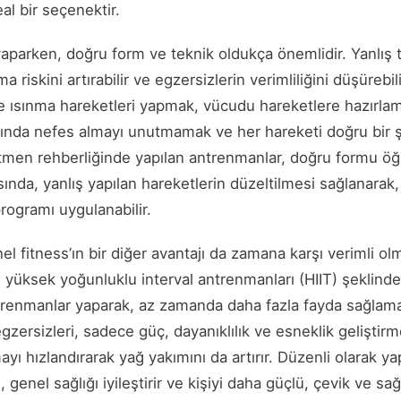
eal bir seçenektir.
aparken, doğru form ve teknik oldukça önemlidir. Yanlış t
a riskini artırabilir ve egzersizlerin verimliliğini düşürebi
ısınma hareketleri yapmak, vücudu hareketlere hazırlam
asında nefes almayı unutmamak ve her hareketi doğru bir
 Eğitmen rehberliğinde yapılan antrenmanlar, doğru formu 
rasında, yanlış yapılan hareketlerin düzeltilmesi sağlanarak
programı uygulanabilir.
el fitness’ın bir diğer avantajı da zamana karşı verimli olm
e yüksek yoğunluklu interval antrenmanları (HIIT) şeklinde 
antrenmanlar yaparak, az zamanda daha fazla fayda sağlam
gzersizleri, sadece güç, dayanıklılık ve esneklik geliştir
 hızlandırarak yağ yakımını da artırır. Düzenli olarak ya
genel sağlığı iyileştirir ve kişiyi daha güçlü, çevik ve sağlı