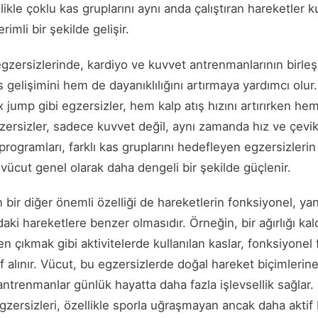
ikle çoklu kas gruplarını aynı anda çalıştıran hareketler ku
rimli bir şekilde gelişir.
gzersizlerinde, kardiyo ve kuvvet antrenmanlarının birleşim
elişimini hem de dayanıklılığını artırmaya yardımcı olur.
jump gibi egzersizler, hem kalp atış hızını artırırken hem
zersizler, sadece kuvvet değil, aynı zamanda hız ve çevikli
 programları, farklı kas gruplarını hedefleyen egzersizler
 vücut genel olarak daha dengeli bir şekilde güçlenir.
n bir diğer önemli özelliği de hareketlerin fonksiyonel, y
daki hareketlere benzer olmasıdır. Örneğin, bir ağırlığı ka
 çıkmak gibi aktivitelerde kullanılan kaslar, fonksiyonel 
 alınır. Vücut, bu egzersizlerde doğal hareket biçimlerin
n antrenmanlar günlük hayatta daha fazla işlevsellik sağlar
egzersizleri, özellikle sporla uğraşmayan ancak daha akti