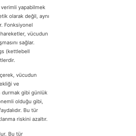
a verimli yapabilmek
ik olarak değil, aynı
r. Fonksiyonel
Bu hareketler, vücudun
şmasını sağlar.
s (kettlebell
lerdir.
geçerek, vücudun
ekliği ve
a durmak gibi günlük
önemli olduğu gibi,
aydalıdır. Bu tür
anma riskini azaltır.
ur. Bu tür