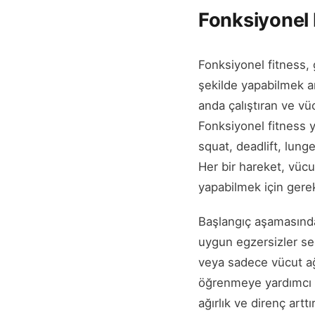
Fonksiyonel F
Fonksiyonel fitness, 
şekilde yapabilmek a
anda çalıştıran ve vü
Fonksiyonel fitness 
squat, deadlift, lun
Her bir hareket, vücud
yapabilmek için gerekl
Başlangıç aşamasında,
uygun egzersizler seç
veya sadece vücut ağır
öğrenmeye yardımcı o
ağırlık ve direnç artt