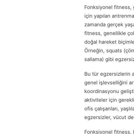
Fonksiyonel fitness, 
için yapılan antrenma
zamanda gerçek yaşam
fitness, genellikle ço
doğal hareket biçimle
Örneğin, squats (çöm
sallama) gibi egzers
Bu tür egzersizlerin 
genel işlevselliğini a
koordinasyonu gelişti
aktiviteler için gerek
ofis çalışanları, yaşl
egzersizler, vücut de
Fonksiyonel fitness, 