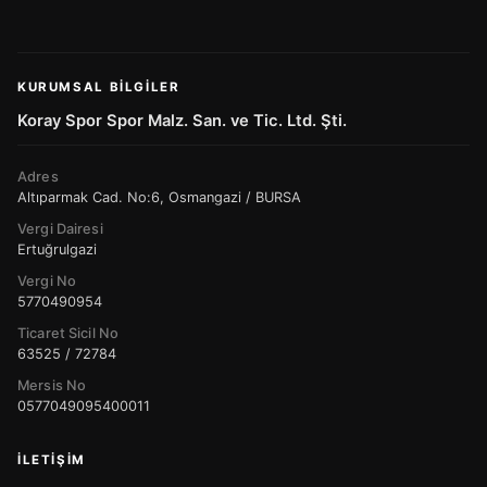
KURUMSAL BILGILER
Koray Spor Spor Malz. San. ve Tic. Ltd. Şti.
Adres
Altıparmak Cad. No:6, Osmangazi / BURSA
Vergi Dairesi
Ertuğrulgazi
Vergi No
5770490954
Ticaret Sicil No
63525 / 72784
Mersis No
0577049095400011
İLETIŞIM