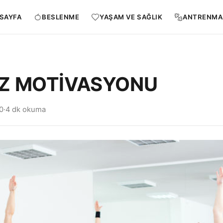
SAYFA
BESLENME
YAŞAM VE SAĞLIK
ANTRENMA
İZ MOTİVASYONU
0
·
4 dk okuma