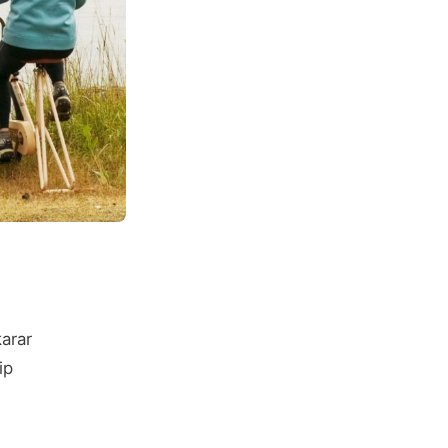
arar
ip