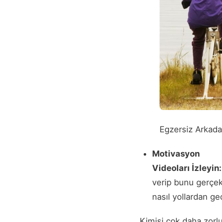
Egzersiz Arkadaş
Motivasyon
Videoları İzleyin
verip bunu gerçekl
nasıl yollardan geç
Kimisi çok daha zorlu