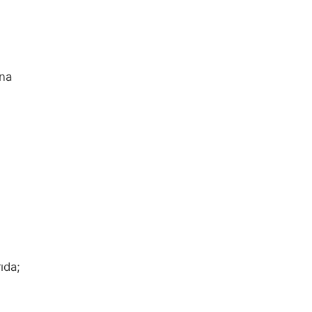
ana
ıda;