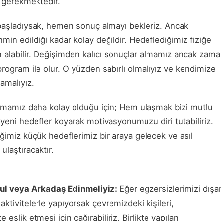
 gerekmektedir.
 başladıysak, hemen sonuç almayı bekleriz. Ancak
in edildiği kadar kolay değildir. Hedeflediğimiz fiziğe
 alabilir. Değişimden kalıcı sonuçlar almamız ancak zam
 program ile olur. O yüzden sabırlı olmalıyız ve kendimize
amalıyız.
mamız daha kolay olduğu için; Hem ulaşmak bizi mutlu
yeni hedefler koyarak motivasyonumuzu diri tutabiliriz.
iğimiz küçük hedeflerimiz bir araya gelecek ve asıl
 ulaştıracaktır.
Bul veya Arkadaş Edinmeliyiz:
Eğer egzersizlerimizi dışar
 aktivitelerle yapıyorsak çevremizdeki kişileri,
e eşlik etmesi için çağırabiliriz. Birlikte yapılan