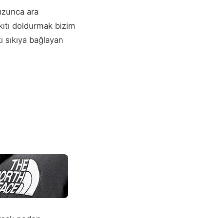
uzunca ara
akıtı doldurmak bizim
ı sıkıya bağlayan