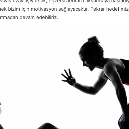
avaş uzaklaşıyorsak, egzersizlerimizi aksatmaya başlad
ek bizim için motivasyon sağlayacaktır. Tekrar hedefimiz
atmadan devam edebiliriz.