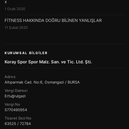
x
1 Ocak 2020
FİTNESS HAKKINDA DOĞRU BİLİNEN YANLIŞLAR
11 Şubat 2020
KURUMSAL BILGILER
Koray Spor Spor Malz. San. ve Tic. Ltd. Şti.
Adres
Altıparmak Cad. No:6, Osmangazi / BURSA
Vergi Dairesi
Ertuğrulgazi
Vergi No
5770490954
Ticaret Sicil No
63525 / 72784