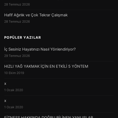
28 Temmuz 2026
Hafif Ağırlık ve Çok Tekrar Çalışmak
28 Temmuz 2026
POPÜLER YAZILAR
İç Sesiniz Hayatınızı Nasıl Yönlendiriyor?
29 Temmuz 2026
HIZLI YAĞ YAKMAK İÇİN EN ETKİLİ 5 YÖNTEM
10 Ekim 2019
x
1 Ocak 2020
x
1 Ocak 2020
FİTNESS HAKKINDA DOĞRU BİLİNEN YANLIŞLAR