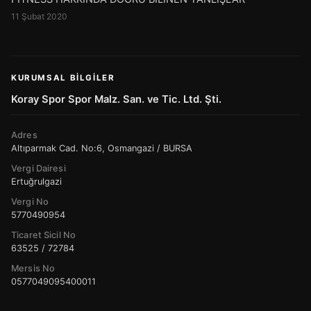
11 Şubat 2020
KURUMSAL BILGILER
Koray Spor Spor Malz. San. ve Tic. Ltd. Şti.
Adres
Altıparmak Cad. No:6, Osmangazi / BURSA
Vergi Dairesi
Ertuğrulgazi
Vergi No
5770490954
Ticaret Sicil No
63525 / 72784
Mersis No
0577049095400011