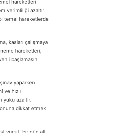
emel hareketleri
verimliliği azaltır
ibi temel hareketlerde
a, kasları çalışmaya
esneme hareketleri,
venli başlamasını
 şınav yaparken
i ve hızlı
 yükü azaltır.
syonuna dikkat etmek
st vücut, bir gün alt