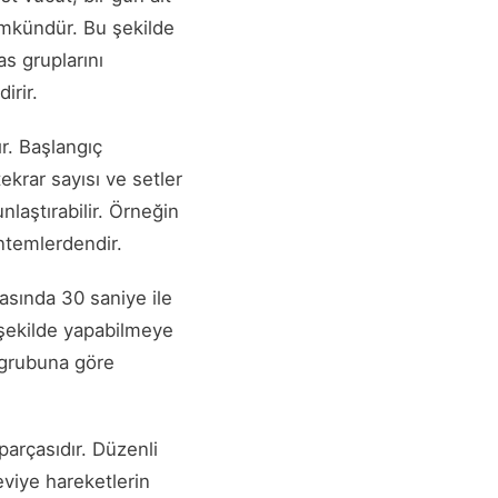
ümkündür. Bu şekilde
as gruplarını
irir.
ır. Başlangıç
ekrar sayısı ve setler
nlaştırabilir. Örneğin
ntemlerdendir.
rasında 30 saniye ile
r şekilde yapabilmeye
 grubuna göre
parçasıdır. Düzenli
eviye hareketlerin