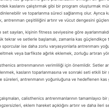
irdek kaslarını çalıştırmak gibi bir program oluşturmak m
 dinlenebilir ve toparlanma süreci sağlanmış olur. Ayrıca k
, antrenman çeşitliliğini artırır ve vücut dengesini güçlend
 set sayıları, kişinin fitness seviyesine göre ayarlanmalıd
k tekrar ve setlerle başlamalı, zamanla kas güçlendikçe t
eviye sporcular ise daha zorlu varyasyonlarla antrenmanı yoğu
eltmek veya barfikste ağırlık eklemek, zorluğu artıran yö
sthenics antrenmanının verimliliği için önemlidir. Setler a
lenmek, kasların toparlanmasına ve sonraki seti etkili bi
me süreleri, antrenmanın yoğunluğuna ve hedeflenen kas
çalışmaları, calisthenics antrenmanlarının tamamlayıcı bir 
zersizleri, eklem hareket açıklığını artırır ve daha ileri s