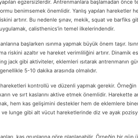
 yapılan egzersizlerdir. Antrenmanlara başlamadan önce t
rmu benimsemek önemlidir. Yanlış yapılan hareketler hem 
kini artırır. Bu nedenle şınav, mekik, squat ve barfiks g
ygulamak, calisthenics’in temel ilkelerindendir.
anlarına başlarken ısınma yapmak büyük önem taşır. Isınm
a riskini azaltır ve hareket verimliliğini artırır. Dinamik 
ng jack gibi aktiviteler, eklemleri ısıtarak antrenmanın gü
genellikle 5-10 dakika arasında olmalıdır.
hareketleri kontrollü ve düzenli yapmak gerekir. Örneğin
rın ve sırt kaslarını aktive etmek önemlidir. Harekette an
ak, hem kas gelişimini destekler hem de eklemlere binen
 ve lunge gibi alt vücut hareketlerinde diz ve ayak pozi
nları, kas gruplarına göre planlanabilir. Örneğin bir gün ü