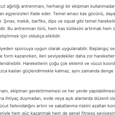
ücut ağırlığı antrenmanı, herhangi bir ekipman kullanmad
ılan egzersizleri ifade eder. Temel amacı kas gücünü, dayan
r. Şınav, mekik, barfiks, dips ve squat gibi temel hareketl
ndir. Bu antrenman türü, hem kas kütlesini artırmak hem 
liştirmek için oldukça etkilidir.
viyeden sporcuya uygun olarak uygulanabilir. Başlangıç se
e form kazanırken, ileri seviyedekiler daha zor hareketle
tlendirebilir. Hareketlerin çoğu çok eklemli ve vücut koo
alnızca kasları güçlendirmekle kalmaz, aynı zamanda deng
nmanı, ekipman gerektirmemesi ve her yerde yapılabilmes
una ihtiyaç duymadan, evde veya açık alanlarda düzenli ola
ücut farkındalığını artırır ve sakatlanma riskini azaltan kon
kleriyle hem güç kazanmak hem de genel fitness seviyesini