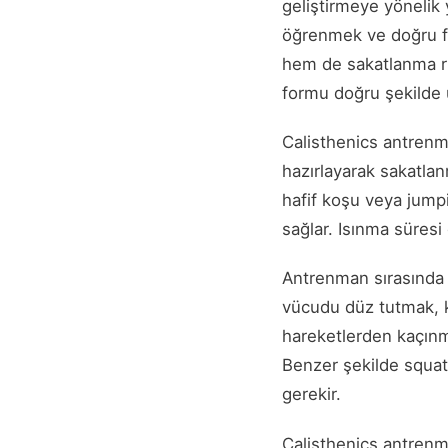
geliştirmeye yönelik
öğrenmek ve doğru fo
hem de sakatlanma ris
formu doğru şekilde u
Calisthenics antrenm
hazırlayarak sakatlanm
hafif koşu veya jumpi
sağlar. Isınma süresi 
Antrenman sırasında 
vücudu düz tutmak, ka
hareketlerden kaçınm
Benzer şekilde squat
gerekir.
Calisthenics antrenma