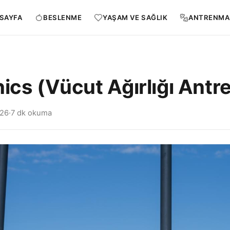
SAYFA
BESLENME
YAŞAM VE SAĞLIK
ANTRENMA
nics (Vücut Ağırlığı Ant
026
·
7 dk okuma