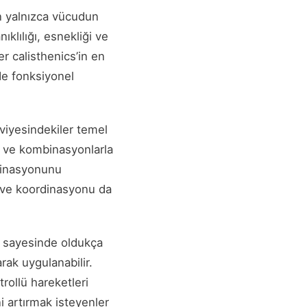
an yalnızca vücudun
ıklılığı, esnekliği ve
er calisthenics’in en
de fonksiyonel
viyesindekiler temel
r ve kombinasyonlarla
rdinasyonunu
e ve koordinasyonu da
i sayesinde oldukça
rak uygulanabilir.
trollü hareketleri
 artırmak isteyenler