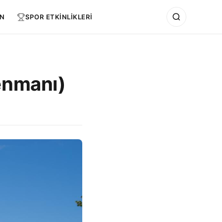
N
SPOR ETKİNLİKLERİ
renmanı)