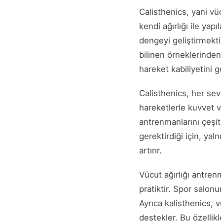
Calisthenics, yani v
kendi ağırlığı ile yap
dengeyi geliştirmekti
bilinen örneklerinde
hareket kabiliyetini ge
Calisthenics, her se
hareketlerle kuvvet v
antrenmanlarını çeşi
gerektirdiği için, y
artırır.
Vücut ağırlığı antre
pratiktir. Spor salon
Ayrıca kalisthenics, v
destekler. Bu özelli