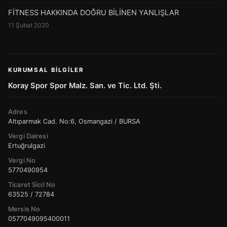
FİTNESS HAKKINDA DOĞRU BİLİNEN YANLIŞLAR
11 Şubat 2020
KURUMSAL BILGILER
Koray Spor Spor Malz. San. ve Tic. Ltd. Şti.
Adres
Altıparmak Cad. No:6, Osmangazi / BURSA
Vergi Dairesi
Ertuğrulgazi
Vergi No
5770490954
Ticaret Sicil No
63525 / 72784
Mersis No
0577049095400011