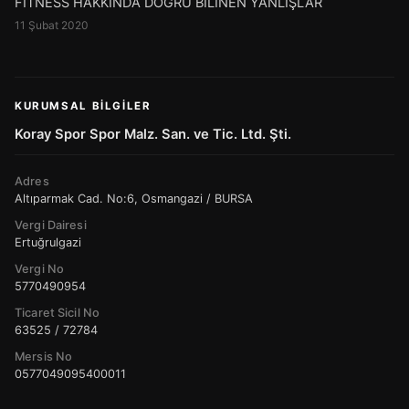
FİTNESS HAKKINDA DOĞRU BİLİNEN YANLIŞLAR
11 Şubat 2020
KURUMSAL BILGILER
Koray Spor Spor Malz. San. ve Tic. Ltd. Şti.
Adres
Altıparmak Cad. No:6, Osmangazi / BURSA
Vergi Dairesi
Ertuğrulgazi
Vergi No
5770490954
Ticaret Sicil No
63525 / 72784
Mersis No
0577049095400011