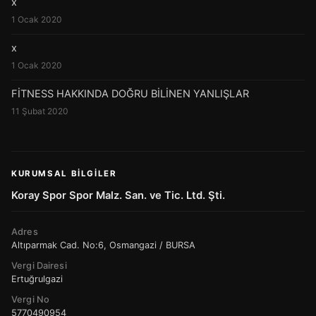
x
1 Ocak 2020
x
1 Ocak 2020
FİTNESS HAKKINDA DOĞRU BİLİNEN YANLIŞLAR
11 Şubat 2020
KURUMSAL BILGILER
Koray Spor Spor Malz. San. ve Tic. Ltd. Şti.
Adres
Altıparmak Cad. No:6, Osmangazi / BURSA
Vergi Dairesi
Ertuğrulgazi
Vergi No
5770490954