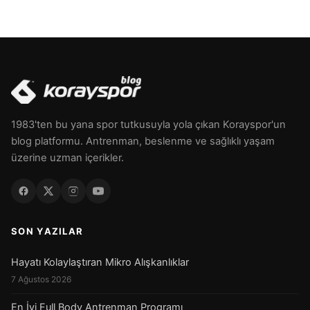
1983'ten bu yana spor tutkusuyla yola çıkan Korayspor'un
blog platformu. Antrenman, beslenme ve sağlıklı yaşam
üzerine uzman içerikler.
SON YAZILAR
Hayatı Kolaylaştıran Mikro Alışkanlıklar
7 Ağustos 2026
En İyi Full Body Antrenman Programı