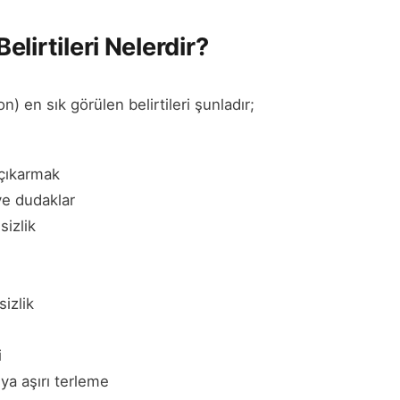
lirtileri Nelerdir?
) en sık görülen belirtileri şunladır;
 çıkarmak
ve dudaklar
sizlik
sizlik
i
a aşırı terleme