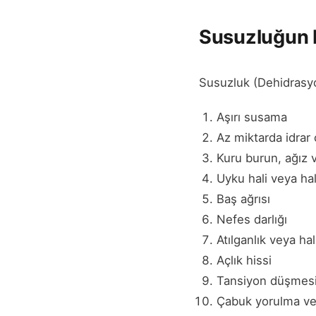
Susuzluğun Be
Susuzluk (Dehidrasyon
Aşırı susama
Az miktarda idrar
Kuru burun, ağız 
Uyku hali veya hal
Baş ağrısı
Nefes darlığı
Atılganlık veya hal
Açlık hissi
Tansiyon düşmes
Çabuk yorulma vey