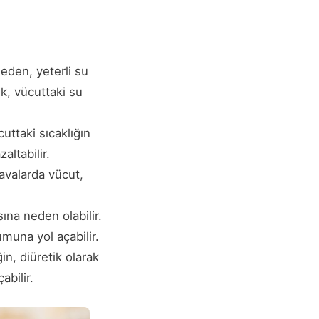
eden, yeterli su
k, vücuttaki su
uttaki sıcaklığın
altabilir.
havalarda vücut,
sına neden olabilir.
umuna yol açabilir.
in, diüretik olarak
abilir.