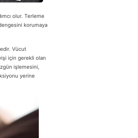
ımcı olur. Terleme
ı dengesini korumaya
edir. Vücut
i için gerekli olan
üzgün işlemesini,
nksiyonu yerine