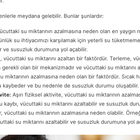
r.
enlerle meydana gelebilir. Bunlar şunlardır:
cuttaki su miktarının azalmasına neden olan en yaygın n
nlük su ihtiyacımızı karşılamak için yeterli su tüketmeme
lir ve susuzluk durumuna yol açabilir.
 vücuttaki su miktarını azaltan bir faktördür. Terleme, vüc
gerekli olan bir mekanizmadır ve vücuttaki su miktarını az
su miktarının azalmasına neden olan bir faktördür. Sıcak 
u kaybeder ve bu nedenle de susuzluk durumu oluşabilir.
vite:
Aşırı fiziksel aktivite, vücuttaki su miktarının azalma
 kaybı, vücuttaki su miktarını azaltabilir ve susuzluk dur
r, vücuttaki su miktarının azalmasına neden olabilir. Örneğ
cuttaki su miktarını azaltabilir ve susuzluk durumuna yol aç