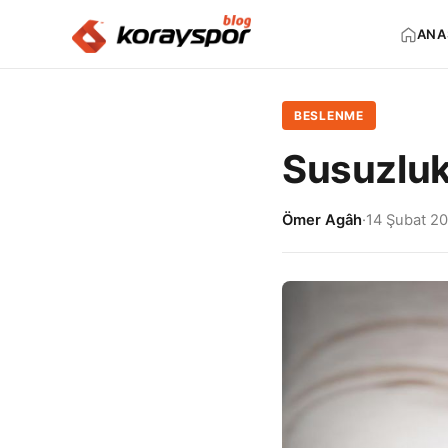
ANA
BESLENME
Susuzluk 
Ömer Agâh
·
14 Şubat 2