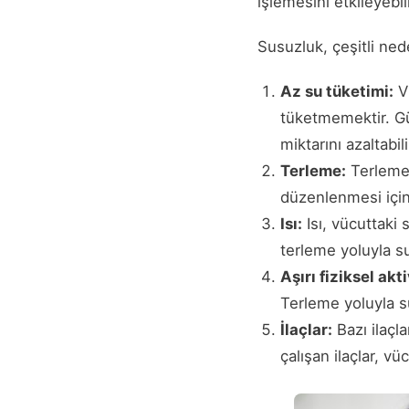
işlemesini etkileyebili
Susuzluk, çeşitli ned
Az su tüketimi:
Vü
tüketmemektir. Gü
miktarını azaltabi
Terleme:
Terleme,
düzenlenmesi için 
Isı:
Isı, vücuttaki 
terleme yoluyla s
Aşırı fiziksel akti
Terleme yoluyla su
İlaçlar:
Bazı ilaçla
çalışan ilaçlar, vü