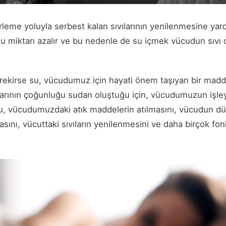
eme yoluyla serbest kalan sıvılarının yenilenmesine yard
i su miktarı azalır ve bu nedenle de su içmek vücudun sıv
ekirse su, vücudumuz için hayati önem taşıyan bir madd
arının çoğunluğu sudan oluştuğu için, vücudumuzun işleyiş
 Su, vücudumuzdaki atık maddelerin atılmasını, vücudun d
ını, vücuttaki sıvıların yenilenmesini ve daha birçok fo