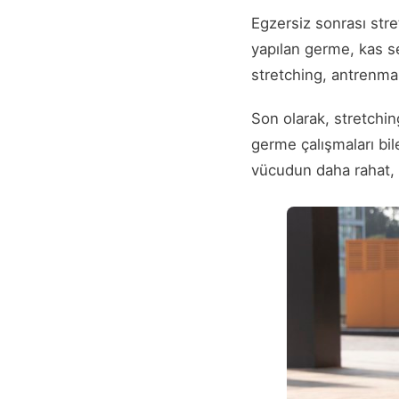
Egzersiz sonrası str
yapılan germe, kas se
stretching, antrenman 
Son olarak, stretchin
germe çalışmaları bi
vücudun daha rahat, g