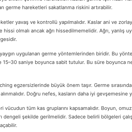
n germe hareketleri sakatlanma riskini artırabilir.
etler yavaş ve kontrollü yapılmalıdır. Kaslar ani ve zorlay
 hissi olmalı ancak ağrı hissedilmemelidir. Ağrı, yanlış u
gesidir.
 yaygın uygulanan germe yöntemlerinden biridir. Bu yöntem
ve 15–30 saniye boyunca sabit tutulur. Bu süre boyunca n
tching egzersizlerinde büyük önem taşır. Germe sırasında
 alınmalıdır. Doğru nefes, kasların daha iyi gevşemesine y
ri vücudun tüm kas gruplarını kapsamalıdır. Boyun, omuz, s
ı dengeli şekilde gerilmelidir. Sadece belirli bölgeleri çal
açabilir.