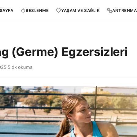
SAYFA
BESLENME
YAŞAM VE SAĞLIK
ANTRENMA
ng (Germe) Egzersizleri
025
·
5 dk okuma