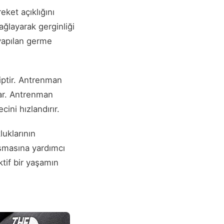
eket açıklığını
ağlayarak gerginliği
 yapılan germe
iptir. Antrenman
lar. Antrenman
ini hızlandırır.
luklarının
şmasına yardımcı
ktif bir yaşamın