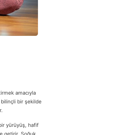
ştirmek amacıyla
ilinçli bir şekilde
r.
r yürüyüş, hafif
e getirir. Soğuk