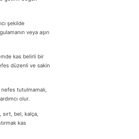
ıcı şekilde
ygulamanın veya aşırı
de kas belirli bir
efes düzenli ve sakin
 nefes tutulmamalı,
ardımcı olur.
ırt, bel, kalça,
ıştırmak kas