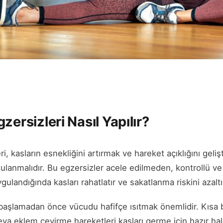
zersizleri Nasıl Yapılır?
ri, kasların esnekliğini artırmak ve hareket açıklığını geli
ulanmalıdır. Bu egzersizler acele edilmeden, kontrollü ve b
gulandığında kasları rahatlatır ve sakatlanma riskini azaltı
aşlamadan önce vücudu hafifçe ısıtmak önemlidir. Kısa bi
ya eklem çevirme hareketleri kasları germe için hazır hal