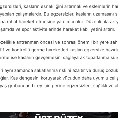
zersizleri, kasların esnekliğini artırmak ve eklemlerin har
yapılan çalışmalardır. Bu egzersizler, kasların uzamasını s
aha rahat hareket etmesine yardımcı olur. Düzenli olarak
şamda ve spor aktivitelerinde hareket kabiliyetini artırır.
özellikle antrenman öncesi ve sonrası önemli bir yere sah
if ve kontrollü germe hareketleri kasları egzersize hazır
rme ise kasların gevşemesini sağlayarak toparlanma sürec
ri aynı zamanda sakatlanma riskini azaltır ve duruş bozuk
ğlar. Kas dengesini koruyarak vücudun daha uyumlu çalı
yaş grubundan birey için germe egzersizleri, sağlıklı ve a