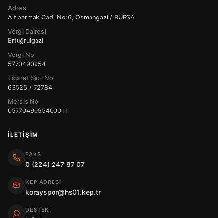
Adres
Altıparmak Cad. No:6, Osmangazi / BURSA
Vergi Dairesi
Ertuğrulgazi
Vergi No
5770490954
Ticaret Sicil No
63525 / 72784
Mersis No
0577049095400011
İLETIŞIM
FAKS
0 (224) 247 87 07
KEP ADRESI
korayspor@hs01.kep.tr
DESTEK