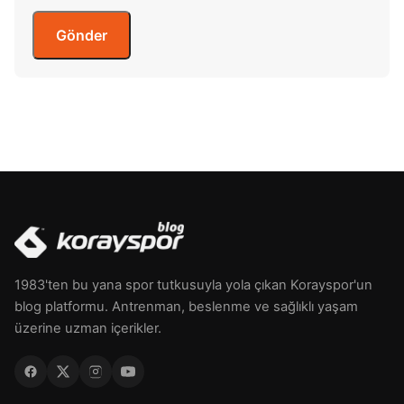
1983'ten bu yana spor tutkusuyla yola çıkan Korayspor'un
blog platformu. Antrenman, beslenme ve sağlıklı yaşam
üzerine uzman içerikler.