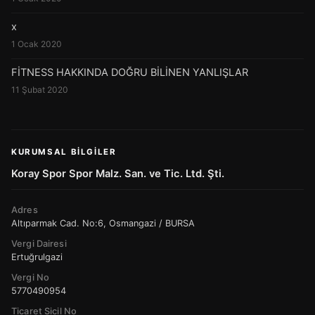
x
1 Ocak 2020
FİTNESS HAKKINDA DOĞRU BİLİNEN YANLIŞLAR
11 Şubat 2020
KURUMSAL BILGILER
Koray Spor Spor Malz. San. ve Tic. Ltd. Şti.
Adres
Altıparmak Cad. No:6, Osmangazi / BURSA
Vergi Dairesi
Ertuğrulgazi
Vergi No
5770490954
Ticaret Sicil No