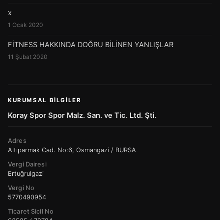
x
1 Ocak 2020
FİTNESS HAKKINDA DOĞRU BİLİNEN YANLIŞLAR
11 Şubat 2020
KURUMSAL BILGILER
Koray Spor Spor Malz. San. ve Tic. Ltd. Şti.
Adres
Altıparmak Cad. No:6, Osmangazi / BURSA
Vergi Dairesi
Ertuğrulgazi
Vergi No
5770490954
Ticaret Sicil No