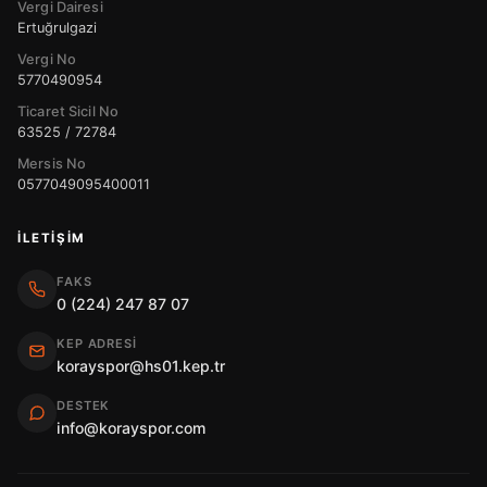
Vergi Dairesi
Ertuğrulgazi
Vergi No
5770490954
Ticaret Sicil No
63525 / 72784
Mersis No
0577049095400011
İLETIŞIM
FAKS
0 (224) 247 87 07
KEP ADRESI
korayspor@hs01.kep.tr
DESTEK
info@korayspor.com