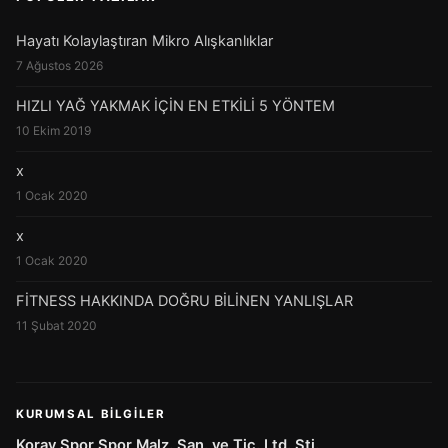
Hayatı Kolaylaştıran Mikro Alışkanlıklar
7 Ağustos 2026
HIZLI YAĞ YAKMAK İÇİN EN ETKİLİ 5 YÖNTEM
10 Ekim 2019
x
1 Ocak 2020
x
1 Ocak 2020
FİTNESS HAKKINDA DOĞRU BİLİNEN YANLIŞLAR
11 Şubat 2020
KURUMSAL BILGILER
Koray Spor Spor Malz. San. ve Tic. Ltd. Şti.