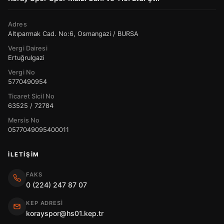
Adres
Altıparmak Cad. No:6, Osmangazi / BURSA
Vergi Dairesi
Ertuğrulgazi
Vergi No
5770490954
Ticaret Sicil No
63525 / 72784
Mersis No
0577049095400011
İLETIŞIM
FAKS
0 (224) 247 87 07
KEP ADRESI
korayspor@hs01.kep.tr