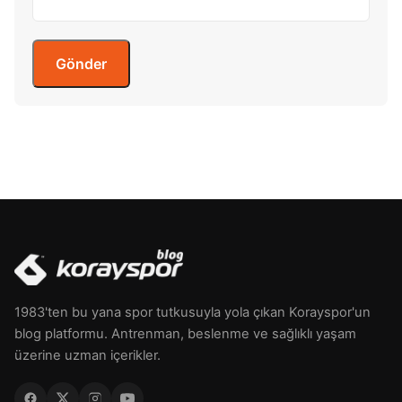
1983'ten bu yana spor tutkusuyla yola çıkan Korayspor'un
blog platformu. Antrenman, beslenme ve sağlıklı yaşam
üzerine uzman içerikler.