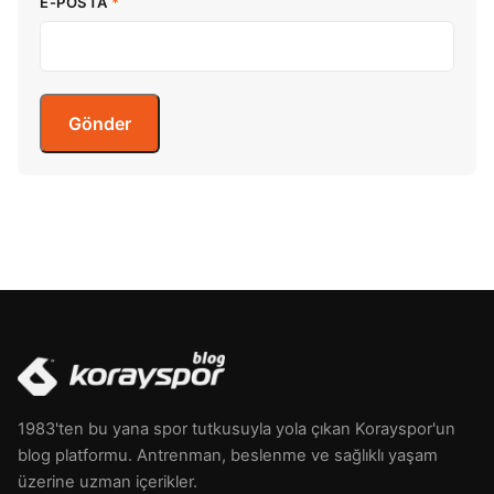
E-POSTA
*
1983'ten bu yana spor tutkusuyla yola çıkan Korayspor'un
blog platformu. Antrenman, beslenme ve sağlıklı yaşam
üzerine uzman içerikler.