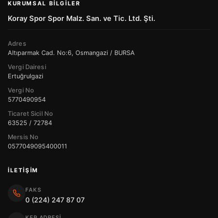
KURUMSAL BILGILER
Koray Spor Spor Malz. San. ve Tic. Ltd. Şti.
Adres
Altıparmak Cad. No:6, Osmangazi / BURSA
Vergi Dairesi
Ertuğrulgazi
Vergi No
5770490954
Ticaret Sicil No
63525 / 72784
Mersis No
0577049095400011
İLETIŞIM
FAKS
0 (224) 247 87 07
KEP ADRESI