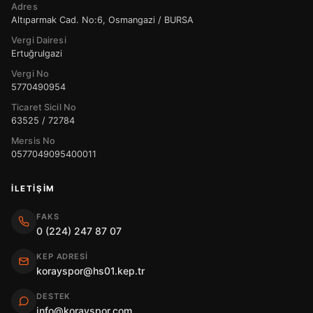
Adres
Altıparmak Cad. No:6, Osmangazi / BURSA
Vergi Dairesi
Ertuğrulgazi
Vergi No
5770490954
Ticaret Sicil No
63525 / 72784
Mersis No
0577049095400011
İLETIŞIM
FAKS
0 (224) 247 87 07
KEP ADRESI
korayspor@hs01.kep.tr
DESTEK
info@korayspor.com