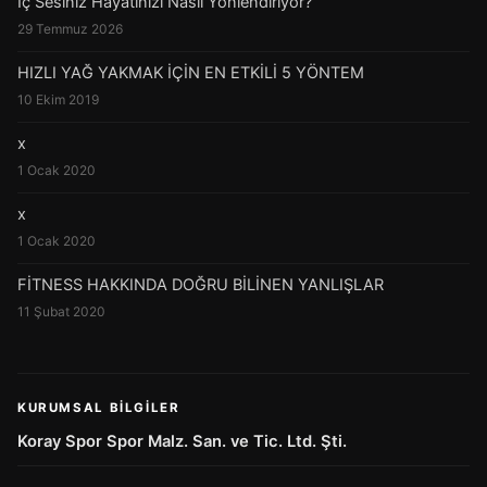
İç Sesiniz Hayatınızı Nasıl Yönlendiriyor?
29 Temmuz 2026
HIZLI YAĞ YAKMAK İÇİN EN ETKİLİ 5 YÖNTEM
10 Ekim 2019
x
1 Ocak 2020
x
1 Ocak 2020
FİTNESS HAKKINDA DOĞRU BİLİNEN YANLIŞLAR
11 Şubat 2020
KURUMSAL BILGILER
Koray Spor Spor Malz. San. ve Tic. Ltd. Şti.