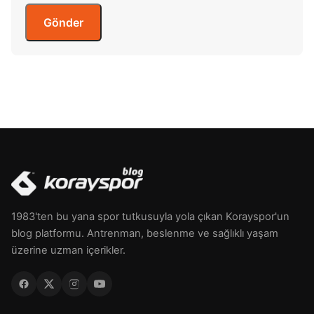
1983'ten bu yana spor tutkusuyla yola çıkan Korayspor'un
blog platformu. Antrenman, beslenme ve sağlıklı yaşam
üzerine uzman içerikler.