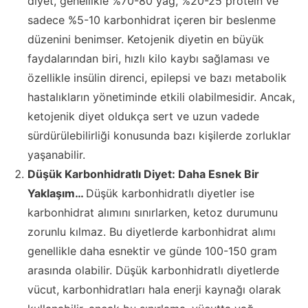
diyet, genellikle %70-80 yağ, %20-25 protein ve
sadece %5-10 karbonhidrat içeren bir beslenme
düzenini benimser. Ketojenik diyetin en büyük
faydalarından biri, hızlı kilo kaybı sağlaması ve
özellikle insülin direnci, epilepsi ve bazı metabolik
hastalıkların yönetiminde etkili olabilmesidir. Ancak,
ketojenik diyet oldukça sert ve uzun vadede
sürdürülebilirliği konusunda bazı kişilerde zorluklar
yaşanabilir.
Düşük Karbonhidratlı Diyet: Daha Esnek Bir
Yaklaşım…
Düşük karbonhidratlı diyetler ise
karbonhidrat alımını sınırlarken, ketoz durumunu
zorunlu kılmaz. Bu diyetlerde karbonhidrat alımı
genellikle daha esnektir ve günde 100-150 gram
arasında olabilir. Düşük karbonhidratlı diyetlerde
vücut, karbonhidratları hala enerji kaynağı olarak