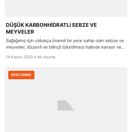
DÜŞÜK KARBONHİDRATLI SEBZE VE
MEYVELER
Sağlığımız için oldukça önemli bir yere sahip olan sebze ve
meyveler, düzenli ve bilinçli tüketilmesi halinde kanser ve
diğer kronik hastalıkların meydana gelmesini de
14 Kasım 2020
·
4 dk okuma
engelleyebiliyor. Düşük karbonhidrat diyeti yapan bireyler,
özellikle sebze ve meyve seçimlerinde tercihlerini doğru
yapmaları gerekiyor.
BESLENME