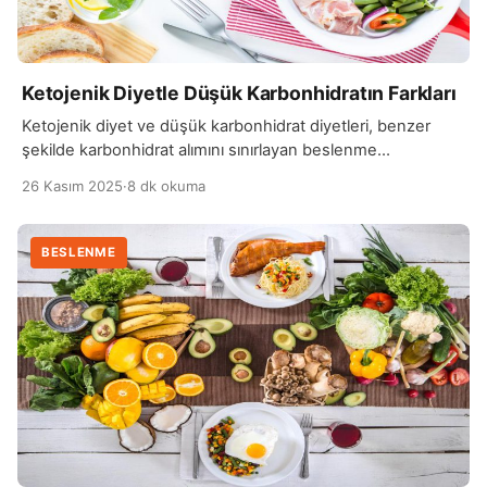
Ketojenik Diyetle Düşük Karbonhidratın Farkları
Ketojenik diyet ve düşük karbonhidrat diyetleri, benzer
şekilde karbonhidrat alımını sınırlayan beslenme
yaklaşımlarıdır, ancak temel hedefleri ve uygulamaları
26 Kasım 2025
·
8 dk okuma
açısından önemli farklar gösterir. Ketojenik diyet,
karbonhidrat alımını aşırı derecede kısıtlar ve vücudu
“ketoz” adı verilen bir duruma sokmayı amaçlar. Ketoz,
BESLENME
vücudun enerjiyi karbonhidratlardan değil, yağlardan
sağlamaya başlamasıdır. Bu durumda karaciğer, yağ
asitlerini keton cisimciklerine dönüştürür ve […]