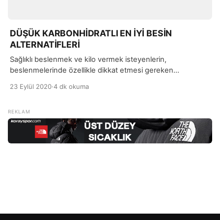
DÜŞÜK KARBONHİDRATLI EN İYİ BESİN
ALTERNATİFLERİ
Sağlıklı beslenmek ve kilo vermek isteyenlerin,
beslenmelerinde özellikle dikkat etmesi gereken
konulardan biri de karbonhidrat alımıdır. Fazlası zararlı
23 Eylül 2020
·
4 dk okuma
olduğu bilinen karbonhidrat, fazla kilo alınmasına da neden
oluyor.