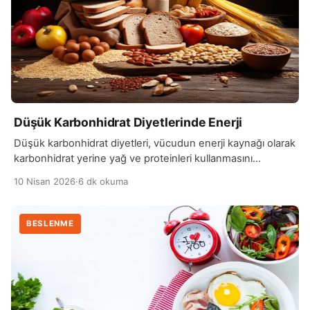
Düşük Karbonhidrat Diyetlerinde Enerji
Düşük karbonhidrat diyetleri, vücudun enerji kaynağı olarak
karbonhidrat yerine yağ ve proteinleri kullanmasını
hedefler. Bu diyetlerde karbonhidrat alımının azaltılması,
10 Nisan 2026
·
6 dk okuma
kan şekeri seviyelerinin daha stabil olmasını sağlasa da
başlangıçta enerji düşüklüğüne neden olabilir. Özellikle
günlük aktiviteler sırasında kişi, alışık olduğu hızlı enerji
BESLENME
kaynağından yoksun kaldığı için yorgunluk hissedebilir.
Vücut, düşük karbonhidrat alımına uyum sağladıkça keton
adı […]