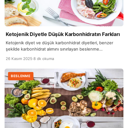
Ketojenik Diyetle Düşük Karbonhidratın Farkları
Ketojenik diyet ve düşük karbonhidrat diyetleri, benzer
şekilde karbonhidrat alımını sınırlayan beslenme
yaklaşımlarıdır, ancak temel hedefleri ve uygulamaları
26 Kasım 2025
·
8 dk okuma
açısından önemli farklar gösterir. Ketojenik diyet,
karbonhidrat alımını aşırı derecede kısıtlar ve vücudu
“ketoz” adı verilen bir duruma sokmayı amaçlar. Ketoz,
BESLENME
vücudun enerjiyi karbonhidratlardan değil, yağlardan
sağlamaya başlamasıdır. Bu durumda karaciğer, yağ
asitlerini keton cisimciklerine dönüştürür ve […]