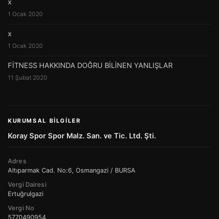
x
1 Ocak 2020
x
1 Ocak 2020
FİTNESS HAKKINDA DOĞRU BİLİNEN YANLIŞLAR
11 Şubat 2020
KURUMSAL BILGILER
Koray Spor Spor Malz. San. ve Tic. Ltd. Şti.
Adres
Altıparmak Cad. No:6, Osmangazi / BURSA
Vergi Dairesi
Ertuğrulgazi
Vergi No
5770490954