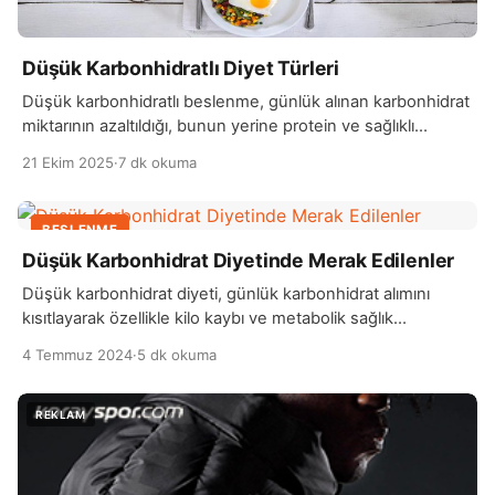
Düşük Karbonhidratlı Diyet Türleri
Düşük karbonhidratlı beslenme, günlük alınan karbonhidrat
miktarının azaltıldığı, bunun yerine protein ve sağlıklı
yağların ön planda tutulduğu bir beslenme modelidir. Bu
21 Ekim 2025
·
7 dk okuma
diyet türü, özellikle kilo vermek, kan şekeri kontrolünü
sağlamak ve insülin direncini azaltmak amacıyla tercih edilir.
Karbonhidratların azalmasıyla birlikte vücut enerji için yağları
BESLENME
kullanmaya başlar; bu süreçte ketozis adı verilen bir durum
Düşük Karbonhidrat Diyetinde Merak Edilenler
ortaya çıkar […]
Düşük karbonhidrat diyeti, günlük karbonhidrat alımını
kısıtlayarak özellikle kilo kaybı ve metabolik sağlık
iyileştirmesi amaçlayan bir beslenme yaklaşımıdır. Bu diyet,
4 Temmuz 2024
·
5 dk okuma
karbonhidrat kaynaklı besinleri (özellikle şekerler ve
nişastalar) sınırlayarak, protein ve sağlıklı yağ alımını
artırmayı teşvik eder. Genellikle günde 20 ila 100 gram
arasında karbonhidrat alınması önerilir, bu da kişinin
metabolizmasına ve hedeflerine bağlı olarak değişebilir. […]