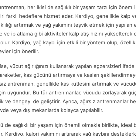
antrenman, her ikisi de sağlıklı bir yaşam tarzı için öneml
biri farklı hedeflere hizmet eder. Kardiyo, genellikle kalp 
lılığı artırmak ve yağ yakımını teşvik etmek için yapılan e
ve ip atlama gibi aktiviteler kalp atış hızını yükselterek 
lur. Kardiyo, yağ kaybı için etkili bir yöntem olup, özellik
ler için önerilir.
se, vücut ağırlığınızı kullanarak yapılan egzersizleri ifade
areketler, kas gücünü artırmaya ve kasları şekillendirmey
ıksız antrenman, genellikle kas kütlesini artırmak ve vücud
için uygundur. Bu tür antrenmanlar, vücudu zorlayarak güç
 ve dengeyi de geliştirir. Ayrıca, ağırsız antrenmanlar h
evde veya dış mekanlarda kolayca yapılabilir.
 de sağlıklı bir yaşam için önemli olmakla birlikte, ideal 
rir. Kardiyo, kalori yakımını artırarak yağ kaybını desteklerk