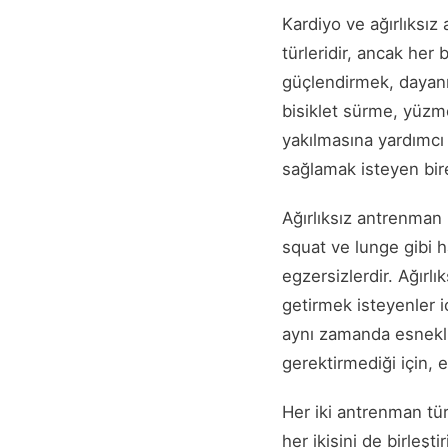
Kardiyo ve ağırlıksız 
türleridir, ancak her 
güçlendirmek, dayanık
bisiklet sürme, yüzme 
yakılmasına yardımcı o
sağlamak isteyen birey
Ağırlıksız antrenman i
squat ve lunge gibi h
egzersizlerdir. Ağırl
getirmek isteyenler 
aynı zamanda esneklik
gerektirmediği için, 
Her iki antrenman türü
her ikisini de birleşti