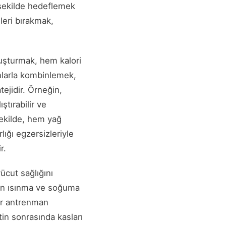
 şekilde hedeflemek
leri bırakmak,
luşturmak, hem kalori
anlarla kombinlemek,
ejidir. Örneğin,
ştırabilir ve
şekilde, hem yağ
ığı egzersizleriyle
r.
ücut sağlığını
çin ısınma ve soğuma
bir antrenman
tin sonrasında kasları