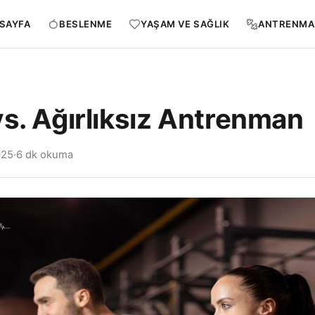
SAYFA
BESLENME
YAŞAM VE SAĞLIK
ANTRENMA
vs. Ağırlıksız Antrenman
025
·
6 dk okuma