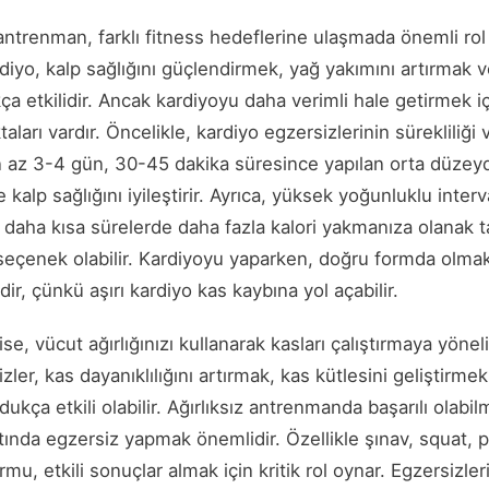
 antrenman, farklı fitness hedeflerine ulaşmada önemli rol
diyo, kalp sağlığını güçlendirmek, yağ yakımını artırmak ve
kça etkilidir. Ancak kardiyoyu daha verimli hale getirmek i
aları vardır. Öncelikle, kardiyo egzersizlerinin sürekliliğ
n az 3-4 gün, 30-45 dakika süresince yapılan orta düzey
 kalp sağlığını iyileştirir. Ayrıca, yüksek yoğunluklu inte
, daha kısa sürelerde daha fazla kalori yakmanıza olanak 
 seçenek olabilir. Kardiyoyu yaparken, doğru formda olmak
, çünkü aşırı kardiyo kas kaybına yol açabilir.
se, vücut ağırlığınızı kullanarak kasları çalıştırmaya yöne
zler, kas dayanıklılığını artırmak, kas kütlesini geliştirmek
dukça etkili olabilir. Ağırlıksız antrenmanda başarılı olabi
ltında egzersiz yapmak önemlidir. Özellikle şınav, squat, p
mu, etkili sonuçlar almak için kritik rol oynar. Egzersizle