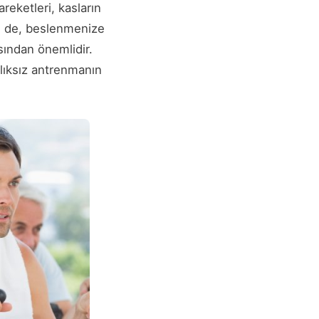
reketleri, kasların
de de, beslenmenize
sından önemlidir.
lıksız antrenmanın