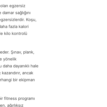
i olan egzersiz
ve damar sağlığını
gzersizlerdir. Koşu,
daha fazla kalori
le kilo kontrolü
 eder. Şınav, plank,
e yönelik
u daha dayanıklı hale
 kazandırır, ancak
erhangi bir ekipman
bir fitness programı
en, ağırlıksız