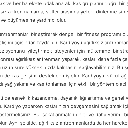
k ve her harekete odaklanarak, kas gruplarını doğru bir
lıksız antrenmanlarda, setler arasında yeterli dinlenme süre
e ve büyümesine yardımcı olur.
 antrenmanları birleştirerek dengeli bir fitness programı o
işimi açısından faydalıdır. Kardiyoyu ağırlıksız antrenm
zisyonunu iyileştirmek isteyenler için mükemmel bir strat
onrası ağırlıksız antrenman yaparak, kasları daha fazla çalı
uzun süre yüksek hızda kalmasını sağlayabilirsiniz. Bu 
 de kas gelişimi desteklenmiş olur. Kardiyoyu, vücut ağırl
lı yağ yakımı ve kas tonlaması için etkili bir yöntem olabili
ü de esneklik kazandırma, dayanıklılığı artırma ve genel v
şır. Kardiyo yaparken kaslarınızın gevşemesini sağlamak i
stermelisiniz. Bu, sakatlanmaları önler ve daha verimli 
ur. Aynı şekilde, ağırlıksız antrenmanlarda da her hareke