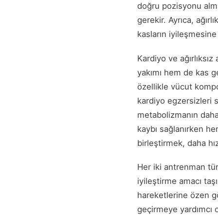
doğru pozisyonu alma
gerekir. Ayrıca, ağır
kasların iyileşmesin
Kardiyo ve ağırlıksız
yakımı hem de kas gel
özellikle vücut kompo
kardiyo egzersizleri s
metabolizmanın daha 
kaybı sağlanırken hem
birleştirmek, daha hız
Her iki antrenman tür
iyileştirme amacı ta
hareketlerine özen gö
geçirmeye yardımcı ol