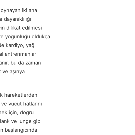
 oynayan iki ana
 dayanıklılığı
çin dikkat edilmesi
i ve yoğunluğu oldukça
de kardiyo, yağ
rval antrenmanlar
tanır, bu da zaman
 ve aşırıya
lik hareketlerden
 ve vücut hatlarını
lmek için, doğru
lank ve lunge gibi
rin başlangıcında