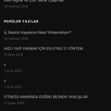
Hafif Ağırlık ve Çok Tekrar Çalışmak
28 Temmuz 2026
POPÜLER YAZILAR
İç Sesiniz Hayatınızı Nasıl Yönlendiriyor?
29 Temmuz 2026
HIZLI YAĞ YAKMAK İÇİN EN ETKİLİ 5 YÖNTEM
10 Ekim 2019
x
1 Ocak 2020
x
1 Ocak 2020
FİTNESS HAKKINDA DOĞRU BİLİNEN YANLIŞLAR
11 Şubat 2020