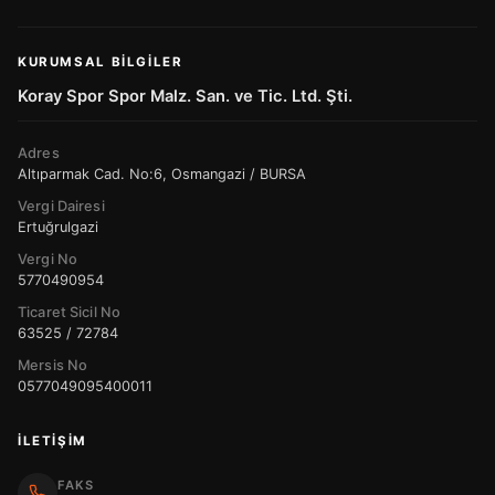
KURUMSAL BILGILER
Koray Spor Spor Malz. San. ve Tic. Ltd. Şti.
Adres
Altıparmak Cad. No:6, Osmangazi / BURSA
Vergi Dairesi
Ertuğrulgazi
Vergi No
5770490954
Ticaret Sicil No
63525 / 72784
Mersis No
0577049095400011
İLETIŞIM
FAKS