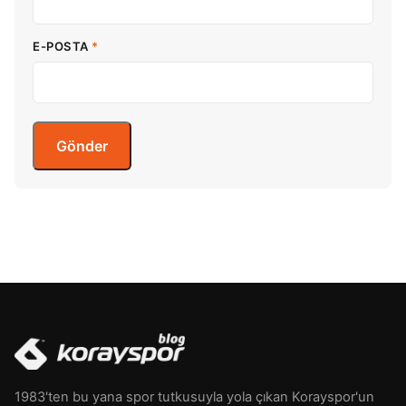
E-POSTA
*
1983'ten bu yana spor tutkusuyla yola çıkan Korayspor'un