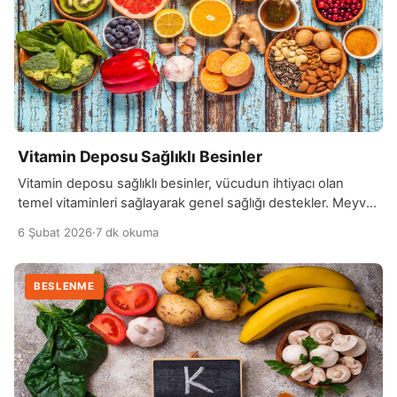
Vitamin Deposu Sağlıklı Besinler
Vitamin deposu sağlıklı besinler, vücudun ihtiyacı olan
temel vitaminleri sağlayarak genel sağlığı destekler. Meyve
ve sebzeler, bu besin gruplarının başında gelir. Özellikle
6 Şubat 2026
·
7 dk okuma
narenciye türleri, biberler, brokoli ve ıspanak gibi yeşil
yapraklı sebzeler, yüksek oranda C vitamini içerir. C
vitamini, bağışıklık sistemini güçlendirir, cilt sağlığını iyileştirir
BESLENME
ve vücudun demir emilimini artırır. Ayrıca, havuç, tatlı
patates gibi […]