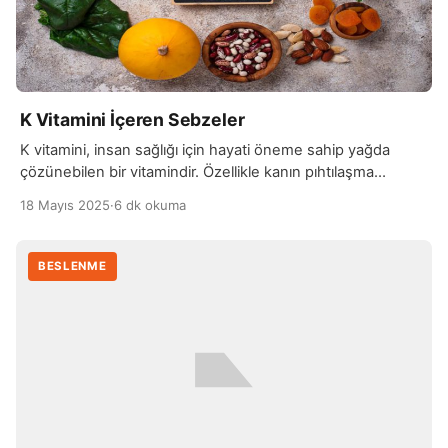
K Vitamini İçeren Sebzeler
K vitamini, insan sağlığı için hayati öneme sahip yağda
çözünebilen bir vitamindir. Özellikle kanın pıhtılaşma
mekanizmasında temel rol oynar. Vücutta K vitamini
18 Mayıs 2025
·
6 dk okuma
olmadan, kanın pıhtılaşması düzgün gerçekleşmez ve bu
durum küçük yaralanmalarda bile aşırı kan kaybına yol
açabilir. Ayrıca son yıllarda yapılan araştırmalar, K vitamininin
BESLENME
kemik sağlığını desteklediğini ve damar sertliğini önlemeye
yardımcı olabileceğini göstermektedir. […]