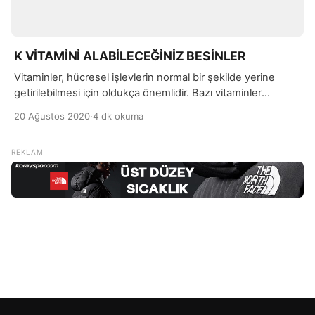
K VİTAMİNİ ALABİLECEĞİNİZ BESİNLER
Vitaminler, hücresel işlevlerin normal bir şekilde yerine
getirilebilmesi için oldukça önemlidir. Bazı vitaminler
vücudumuz tarafından kendiliğinden üretilebilirken, bazı
20 Ağustos 2020
·
4 dk okuma
vitaminleri ise beslenme yolu ile dışarıdan temin etmemiz
gerekebiliyor. Vücudumuzun gereksinim duyduğu
miktardan daha az vitamin alınması ise bir takım sağlık
sorunlarına sebep olabiliyor.