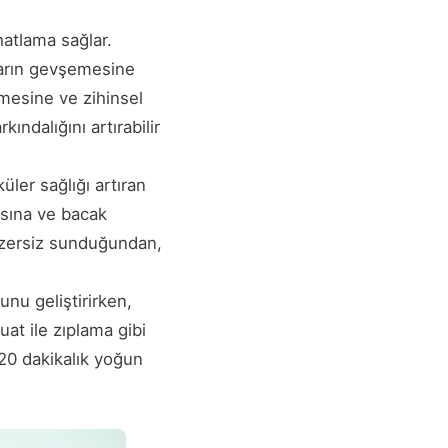
hatlama sağlar.
ların gevşemesine
lmesine ve zihinsel
ındalığını artırabilir
üler sağlığı artıran
asına ve bacak
egzersiz sunduğundan,
nu geliştirirken,
uat ile zıplama gibi
5-20 dakikalık yoğun