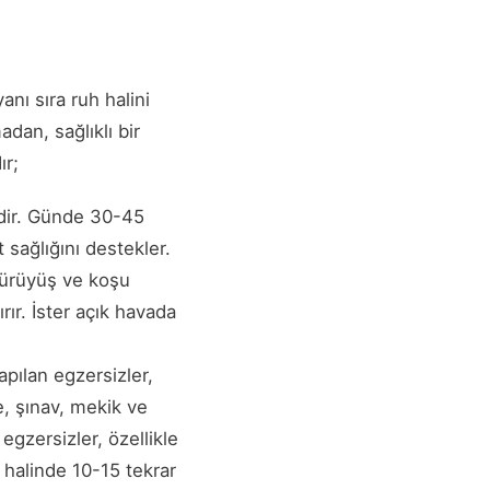
anı sıra ruh halini
dan, sağlıklı bir
ır;
idir. Günde 30-45
t sağlığını destekler.
yürüyüş ve koşu
ırır. İster açık havada
yapılan egzersizler,
e, şınav, mekik ve
 egzersizler, özellikle
 halinde 10-15 tekrar