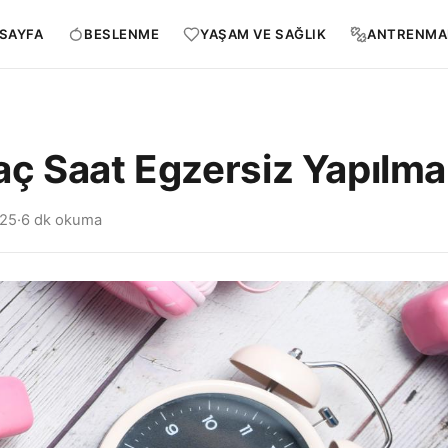
SAYFA
BESLENME
YAŞAM VE SAĞLIK
ANTRENMA
ç Saat Egzersiz Yapılma
025
·
6 dk okuma