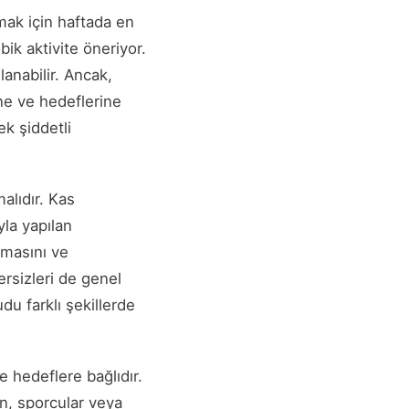
mak için haftada en
bik aktivite öneriyor.
lanabilir. Ancak,
ine ve hedeflerine
ek şiddetli
alıdır. Kas
yla yapılan
nmasını ve
rsizleri de genel
du farklı şekillerde
e hedeflere bağlıdır.
en, sporcular veya