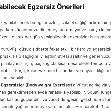
abilecek Egzersiz Önerileri
 yapılabilecek bu egzersizler, fiziksel sağlığı artırmanın y
 yaparken vücudunuzu dinlemeyi unutmayın ve aşırıya kaçma
üzenli olarak her gün yapılabilecek egzersizler ise şunlard
:
Yürüyüş, düşük şiddette fakat etkili bir kardiyo egzersiz
ak, kalp sağlığını iyileştirir, stresi azaltır ve genel vücu
planlayanlar için, başlangıçta kısa mesafelerle tempolu 
bilir. Koşu, kalori yakımını hızlandırır ve dayanıklılığı art
ında yapılabilir.
a Egzersizler (Bodyweight Exercises):
Vücut ağırlığıyla 
an gerektirmeden evde rahatlıkla yapılabilir. Squat, lung
er, kasları güçlendirir ve vücut dengesini geliştirir. Bu tür
sindeki yağları eritmeye yardımcı olur. Her hareketi 3 set