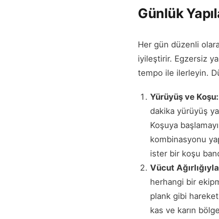
Günlük Yapıl
Her gün düzenli olarak
iyileştirir. Egzersiz
tempo ile ilerleyin. D
Yürüyüş ve Koşu
dakika yürüyüş yapm
Koşuya başlamayı 
kombinasyonu yapıla
ister bir koşu band
Vücut Ağırlığıyl
herhangi bir ekipm
plank gibi hareketl
kas ve karın bölge