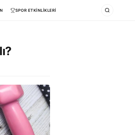
N
SPOR ETKİNLİKLERİ
lı?