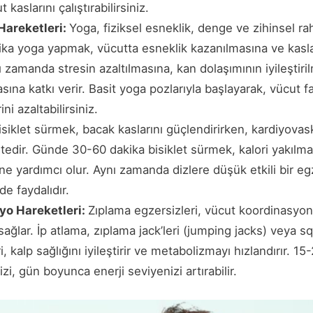
kaslarını çalıştırabilirsiniz.
Hareketleri:
Yoga, fiziksel esneklik, denge ve zihinsel ra
ka yoga yapmak, vücutta esneklik kazanılmasına ve kas
ı zamanda stresin azaltılmasına, kan dolaşımının iyileştiri
ına katkı verir. Basit yoga pozlarıyla başlayarak, vücut fark
ni azaltabilirsiniz.
isiklet sürmek, bacak kaslarını güçlendirirken, kardiyovask
vitedir. Günde 30-60 dakika bisiklet sürmek, kalori yakılm
ine yardımcı olur. Aynı zamanda dizlere düşük etkili bir 
de faydalıdır.
yo Hareketleri:
Zıplama egzersizleri, vücut koordinasyonu
 sağlar. İp atlama, zıplama jack’leri (jumping jacks) veya sq
, kalp sağlığını iyileştirir ve metabolizmayı hızlandırır. 1
zi, gün boyunca enerji seviyenizi artırabilir.