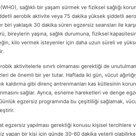
(WHO), sağlıklı bir yaşam sürmek ve fiziksel sağlığı koru
ddetli aerobik aktivite veya 75 dakika yüksek şiddetli aero
 biri yaklaşık 30 dakika süren egzersiz seansları ile karşı
rü, bireylerin yaşına, sağlık durumuna, fiziksel kapasites
eğin, kilo vermek isteyenler için daha uzun süreli ve yüks
r.
obik aktivitelerle sınırlı olmaması gerektiği de unutulmam
ri de önemli bir yer tutar. Haftada iki gün, vücut ağırlığı
lık kaldırma gibi direnç antrenmanları kas kütlesinin koru
nmasını sağlar. Ayrıca, esneme hareketleri ve denge egze
. Günlük egzersiz programında bu çeşitliliği sağlamak, vücu
eştirir.
 egzersiz yapılması gerektiği konusu kişisel tercihlere v
 yapan bir kişi için günde 30-60 dakika yeterli olabilirk