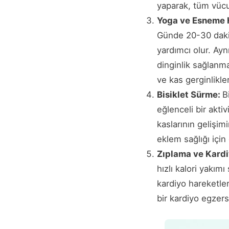
yaparak, tüm vücut 
Yoga ve Esneme 
Günde 20-30 daki
yardımcı olur. Ayn
dinginlik sağlanmas
ve kas gerginlikleri
Bisiklet Sürme:
B
eğlenceli bir akti
kaslarının gelişim
eklem sağlığı için 
Zıplama ve Kardi
hızlı kalori yakımı
kardiyo hareketleri
bir kardiyo egzersi