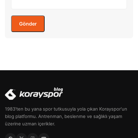
1983'ten bu yana spor tutkusuyla yola çıkan Korayspor'un
blog platformu. Antrenman, beslenme ve sağlıklı yaşam
üzerine uzman içerikler.