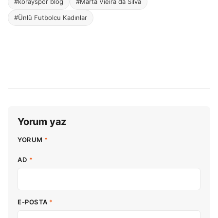
#korayspor blog
#Marta Vieira da Silva
#Ünlü Futbolcu Kadınlar
Yorum yaz
YORUM
*
AD
*
E-POSTA
*