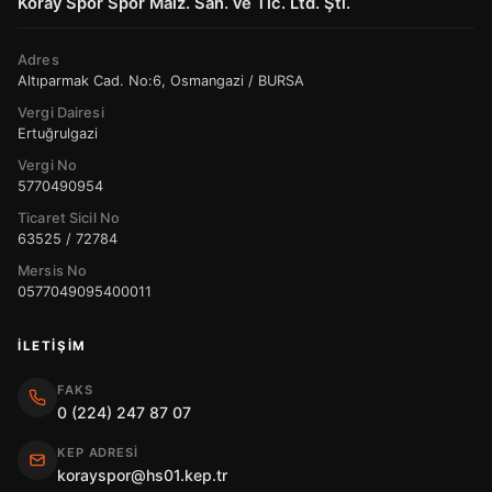
Koray Spor Spor Malz. San. ve Tic. Ltd. Şti.
Adres
Altıparmak Cad. No:6, Osmangazi / BURSA
Vergi Dairesi
Ertuğrulgazi
Vergi No
5770490954
Ticaret Sicil No
63525 / 72784
Mersis No
0577049095400011
İLETIŞIM
FAKS
0 (224) 247 87 07
KEP ADRESI
korayspor@hs01.kep.tr