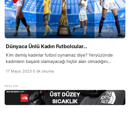
Dünyaca Ünlü Kadın Futbolcular…
Kim demiş kadınlar futbol oynamaz diye? Yeryüzünde
kadınların başarılı olamayacağı hiçbir alan olmadığını
biliyoruz. Futbol dünyasında da kadınların yeri, uzun bir
17 Mayıs 2023
·
5 dk okuma
mücadele sonucu önemli bir ilerleme kaydetmiştir. Eskiden
kadınların futbol oynama hakkı sınırlıydı ve bazı ülkelerde
tamamen yasaklanmıştı. Ancak bugün kadınlar futbolda
önemli bir rol oynamaktadır. Kadınlar için ilk dünya kupası
1991 yılında düzenlendi ve […]