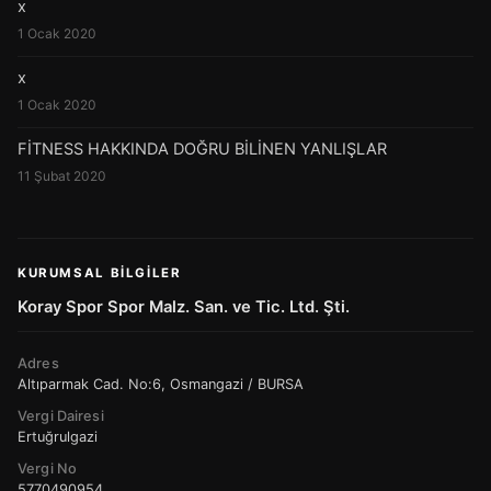
x
1 Ocak 2020
x
1 Ocak 2020
FİTNESS HAKKINDA DOĞRU BİLİNEN YANLIŞLAR
11 Şubat 2020
KURUMSAL BILGILER
Koray Spor Spor Malz. San. ve Tic. Ltd. Şti.
Adres
Altıparmak Cad. No:6, Osmangazi / BURSA
Vergi Dairesi
Ertuğrulgazi
Vergi No
5770490954