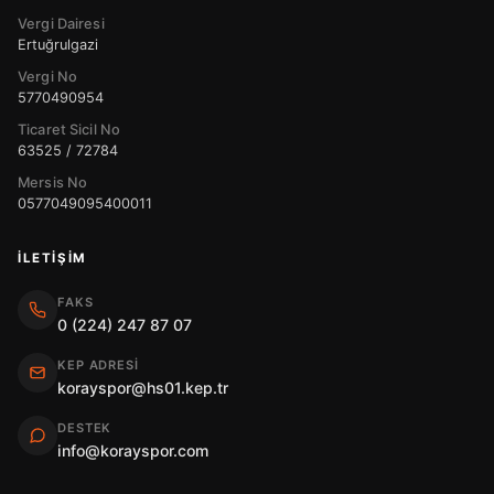
Vergi Dairesi
Ertuğrulgazi
Vergi No
5770490954
Ticaret Sicil No
63525 / 72784
Mersis No
0577049095400011
İLETIŞIM
FAKS
0 (224) 247 87 07
KEP ADRESI
korayspor@hs01.kep.tr
DESTEK
info@korayspor.com