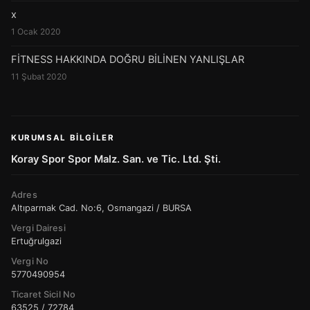
x
1 Ocak 2020
FİTNESS HAKKINDA DOĞRU BİLİNEN YANLIŞLAR
11 Şubat 2020
KURUMSAL BILGILER
Koray Spor Spor Malz. San. ve Tic. Ltd. Şti.
Adres
Altıparmak Cad. No:6, Osmangazi / BURSA
Vergi Dairesi
Ertuğrulgazi
Vergi No
5770490954
Ticaret Sicil No
63525 / 72784