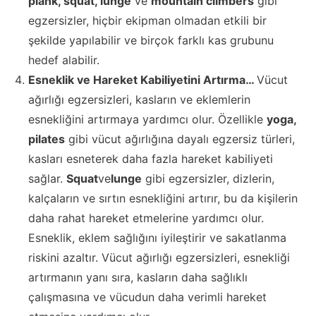
plank
,
squat
,
lunge
ve
mountain climbers
gibi
egzersizler, hiçbir ekipman olmadan etkili bir
şekilde yapılabilir ve birçok farklı kas grubunu
hedef alabilir.
Esneklik ve Hareket Kabiliyetini Artırma…
Vücut
ağırlığı egzersizleri, kasların ve eklemlerin
esnekliğini artırmaya yardımcı olur. Özellikle
yoga
,
pilates
gibi vücut ağırlığına dayalı egzersiz türleri,
kasları esneterek daha fazla hareket kabiliyeti
sağlar.
Squat
ve
lunge
gibi egzersizler, dizlerin,
kalçaların ve sırtın esnekliğini artırır, bu da kişilerin
daha rahat hareket etmelerine yardımcı olur.
Esneklik, eklem sağlığını iyileştirir ve sakatlanma
riskini azaltır. Vücut ağırlığı egzersizleri, esnekliği
artırmanın yanı sıra, kasların daha sağlıklı
çalışmasına ve vücudun daha verimli hareket