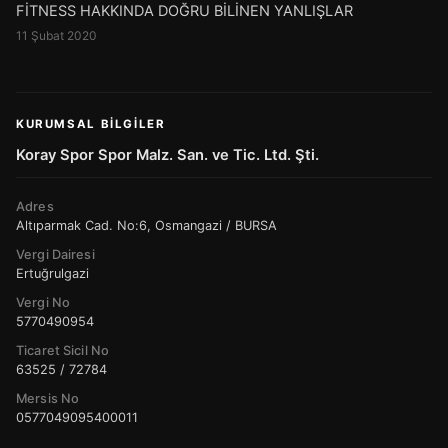
FİTNESS HAKKINDA DOĞRU BİLİNEN YANLIŞLAR
11 Şubat 2020
KURUMSAL BILGILER
Koray Spor Spor Malz. San. ve Tic. Ltd. Şti.
Adres
Altıparmak Cad. No:6, Osmangazi / BURSA
Vergi Dairesi
Ertuğrulgazi
Vergi No
5770490954
Ticaret Sicil No
63525 / 72784
Mersis No
0577049095400011