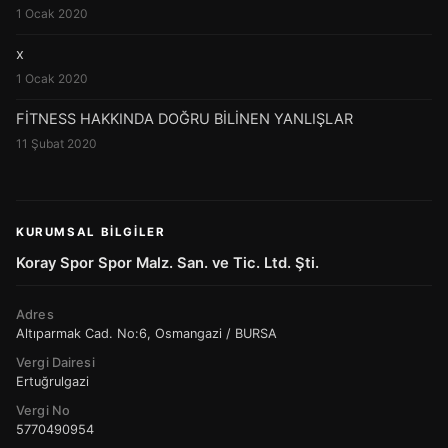
1 Ocak 2020
x
1 Ocak 2020
FİTNESS HAKKINDA DOĞRU BİLİNEN YANLIŞLAR
11 Şubat 2020
KURUMSAL BILGILER
Koray Spor Spor Malz. San. ve Tic. Ltd. Şti.
Adres
Altıparmak Cad. No:6, Osmangazi / BURSA
Vergi Dairesi
Ertuğrulgazi
Vergi No
5770490954