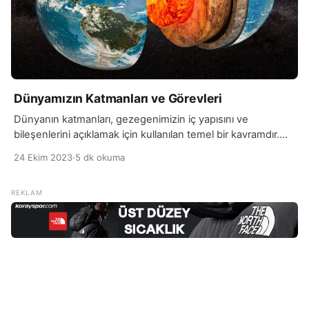
Dünyamızın Katmanları ve Görevleri
Dünyanın katmanları, gezegenimizin iç yapısını ve
bileşenlerini açıklamak için kullanılan temel bir kavramdır.
Dünya’nın katmanları, kabuk, manto, dış çekirdek ve iç
24 Ekim 2023
·
5 dk okuma
çekirdek olarak dört ana bölüme ayrılır. Her katmanın farklı
özellikleri ve bileşenleri vardır. Dünya’nın en dış katmanı
kabuk, kara parçalarından ve okyanus tabanlarından oluşur.
Bu katman, yaşamın sürdüğü yerdir ve tüm canlı
organizmaların evi […]