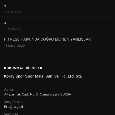
x
1 Ocak 2020
x
1 Ocak 2020
FİTNESS HAKKINDA DOĞRU BİLİNEN YANLIŞLAR
11 Şubat 2020
KURUMSAL BILGILER
Koray Spor Spor Malz. San. ve Tic. Ltd. Şti.
Adres
Altıparmak Cad. No:6, Osmangazi / BURSA
Vergi Dairesi
Ertuğrulgazi
Vergi No