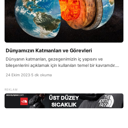
Dünyamızın Katmanları ve Görevleri
Dünyanın katmanları, gezegenimizin iç yapısını ve
bileşenlerini açıklamak için kullanılan temel bir kavramdır.
Dünya’nın katmanları, kabuk, manto, dış çekirdek ve iç
24 Ekim 2023
·
5 dk okuma
çekirdek olarak dört ana bölüme ayrılır. Her katmanın farklı
özellikleri ve bileşenleri vardır. Dünya’nın en dış katmanı
kabuk, kara parçalarından ve okyanus tabanlarından oluşur.
Bu katman, yaşamın sürdüğü yerdir ve tüm canlı
organizmaların evi […]