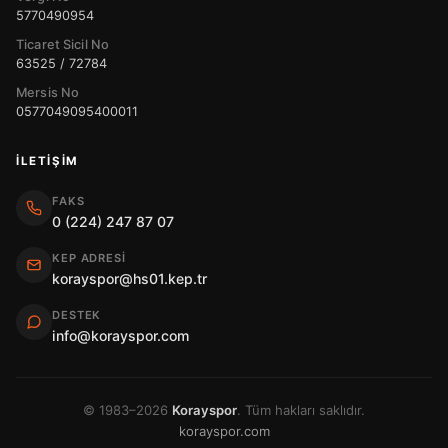
5770490954
Ticaret Sicil No
63525 / 72784
Mersis No
0577049095400011
İLETIŞIM
FAKS
0 (224) 247 87 07
KEP ADRESI
korayspor@hs01.kep.tr
DESTEK
info@korayspor.com
© 1983–2026
Korayspor
. Tüm hakları saklıdır.
korayspor.com