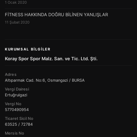
1 Ocak 2020
FİTNESS HAKKINDA DOĞRU BİLİNEN YANLIŞLAR
11 Şubat 2020
KURUMSAL BILGILER
Koray Spor Spor Malz. San. ve Tic. Ltd. Şti.
Adres
Altıparmak Cad. No:6, Osmangazi / BURSA
Vergi Dairesi
Ertuğrulgazi
Vergi No
5770490954
Ticaret Sicil No
63525 / 72784
Mersis No