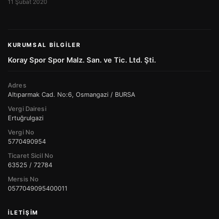
11 Şubat 2020
KURUMSAL BILGILER
Koray Spor Spor Malz. San. ve Tic. Ltd. Şti.
Adres
Altıparmak Cad. No:6, Osmangazi / BURSA
Vergi Dairesi
Ertuğrulgazi
Vergi No
5770490954
Ticaret Sicil No
63525 / 72784
Mersis No
0577049095400011
İLETIŞIM